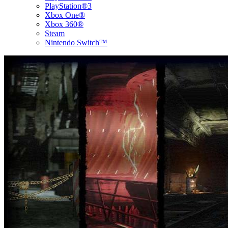
PlayStation®3
Xbox One®
Xbox 360®
Steam
Nintendo Switch™