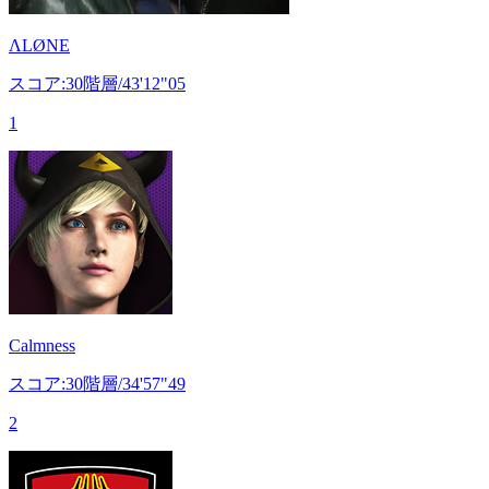
ΛLØNE
スコア:30階層/43'12"05
1
Calmness
スコア:30階層/34'57"49
2