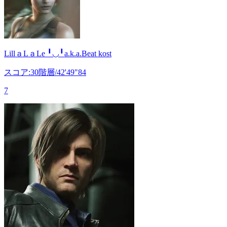
LillａLａLe ╹◡╹a.k.a.Beat kost
スコア:30階層/42'49"84
7