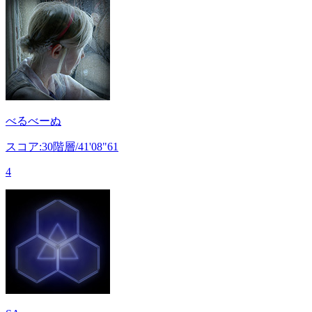
べるべーぬ
スコア:30階層/41'08"61
4