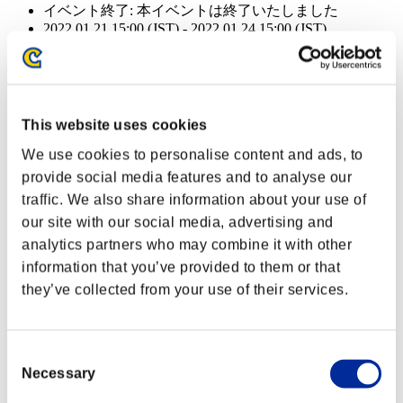
イベント終了:
本イベントは終了いたしました
2022.01.21 15:00 (JST) - 2022.01.24 15:00 (JST)
イベント終了:
本イベントは終了いたしました
2022.01.21 15:00 (JST) - 2022.01.24 15:00 (JST)
イベント終了:
本イベントは終了いたしました
This website uses cookies
2022.01.21 15:00 (JST) - 2022.01.24 15:00 (JST)
We use cookies to personalise content and ads, to
イベント報酬: 共通
provide social media features and to analyse our
traffic. We also share information about your use of
達成報酬
our site with our social media, advertising and
クリア階層 5以上
analytics partners who may combine it with other
information that you’ve provided to them or that
チャージショットC
they’ve collected from your use of their services.
Lv.2
クリア階層 10以上
Consent
Necessary
Selection
アンチリコイル
Lv.3