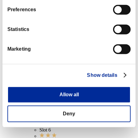
クリア階層 15以上
Preferences
ジャイアントキラー
Lv.6
Statistics
クリア階層 20以上
Marketing
クイックローダー
Lv.14
クリア階層 25以上
Show details
誘導弾
Lv.8
Allow all
クリア階層 30以上
Deny
SG-DRAKE ショートレンジ+
Lv.100
Slot 6