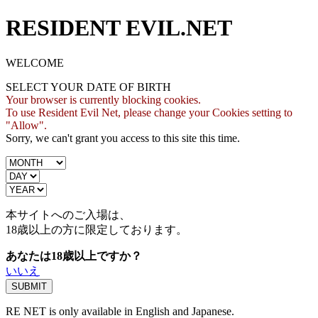
RESIDENT EVIL.NET
WELCOME
SELECT YOUR DATE OF BIRTH
Your browser is currently blocking cookies.
To use Resident Evil Net, please change your Cookies setting to
"Allow".
Sorry, we can't grant you access to this site this time.
本サイトへのご入場は、
18歳
以上の方に限定しております。
あなたは18歳以上ですか？
いいえ
RE NET is only available in English and Japanese.