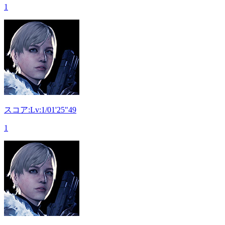
1
スコア:Lv:1/01'25"49
1