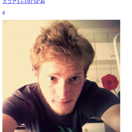
スコア:Lv:1/01'34"46
4