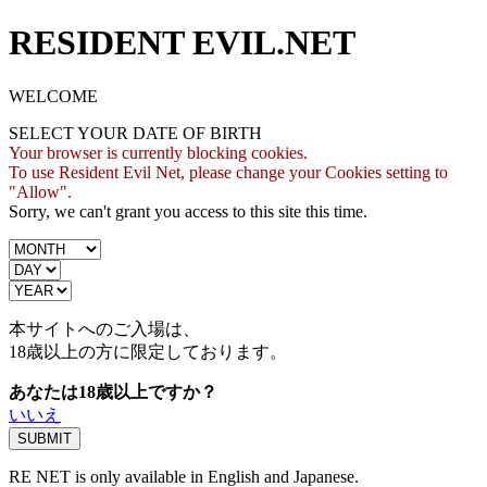
RESIDENT EVIL.NET
WELCOME
SELECT YOUR DATE OF BIRTH
Your browser is currently blocking cookies.
To use Resident Evil Net, please change your Cookies setting to
"Allow".
Sorry, we can't grant you access to this site this time.
本サイトへのご入場は、
18歳
以上の方に限定しております。
あなたは18歳以上ですか？
いいえ
RE NET is only available in English and Japanese.