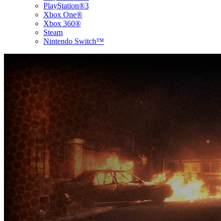
PlayStation®3
Xbox One®
Xbox 360®
Steam
Nintendo Switch™