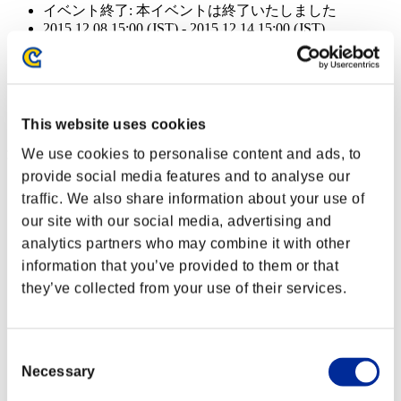
イベント終了:
本イベントは終了いたしました
2015.12.08 15:00 (JST) - 2015.12.14 15:00 (JST)
イベント終了:
本イベントは終了いたしました
2015.12.08 15:00 (JST) - 2015.12.14 15:00 (JST)
イベント報酬: 共通
This website uses cookies
達成報酬
We use cookies to personalise content and ads, to
provide social media features and to analyse our
クリアレベル 40以下
traffic. We also share information about your use of
our site with our social media, advertising and
氷結弾
analytics partners who may combine it with other
Lv.3
information that you’ve provided to them or that
クリアレベル 30以下
they’ve collected from your use of their services.
エディショナルブロー
Lv.4
Consent
Necessary
Selection
クリアレベル 20以下