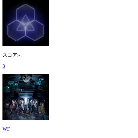
スコア:-
3
WF