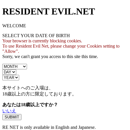
RESIDENT EVIL.NET
WELCOME
SELECT YOUR DATE OF BIRTH
Your browser is currently blocking cookies.
To use Resident Evil Net, please change your Cookies setting to
"Allow".
Sorry, we can't grant you access to this site this time.
本サイトへのご入場は、
18歳
以上の方に限定しております。
あなたは18歳以上ですか？
いいえ
RE NET is only available in English and Japanese.