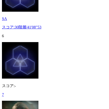
SA
スコア:30階層/41'08"53
6
スコア:-
7