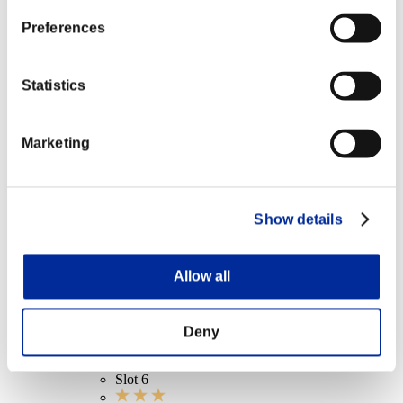
クリア階層 15以上
Preferences
オートショット
Lv.1
Statistics
クリア階層 20以上
Marketing
コンセントレイト
Lv.7
クリア階層 25以上
Show details
クリティカル
Lv.8
Allow all
クリア階層 30以上
Deny
AR-HIGH ROLLER ロングレンジ+
Lv.100
Slot 6