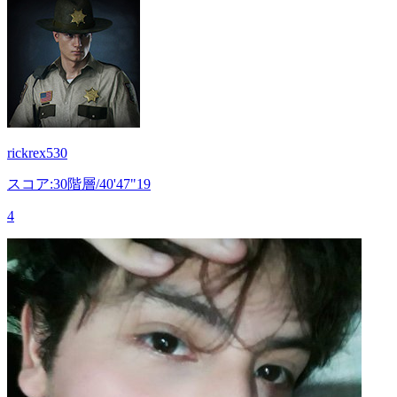
rickrex530
スコア:30階層/40'47"19
4