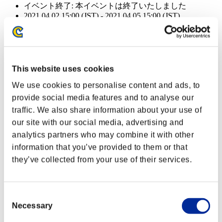
イベント終了:
本イベントは終了いたしました
2021.04.02 15:00 (JST) - 2021.04.05 15:00 (JST)
イベント終了:
本イベントは終了いたしました
2021.04.02 15:00 (JST) - 2021.04.05 15:00 (JST)
イベント終了:
本イベントは終了いたしました
This website uses cookies
2021.04.02 15:00 (JST) - 2021.04.05 15:00 (JST)
We use cookies to personalise content and ads, to
イベント報酬: 共通
provide social media features and to analyse our
traffic. We also share information about your use of
達成報酬
our site with our social media, advertising and
クリア階層 5以上
analytics partners who may combine it with other
information that you’ve provided to them or that
ピアッシング
they’ve collected from your use of their services.
Lv.1
クリア階層 10以上
Consent
Necessary
Selection
アウトレンジ
Lv.5