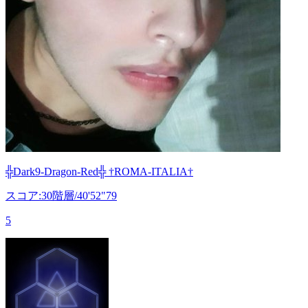
╬Dark9-Dragon-Red╬ †ROMA-ITALIA†
スコア:30階層/40'52"79
5