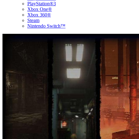
PlayStation®3
Xbox One®
Xbox 360®
Steam
Nintendo Switch™