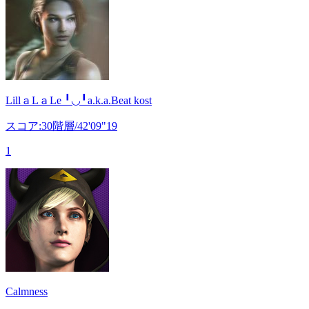
LillａLａLe ╹◡╹a.k.a.Beat kost
スコア:30階層/42'09"19
1
Calmness