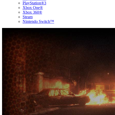
PlayStation®3
Xbox One®
Xbox 360®
Steam
Nintendo Switch™