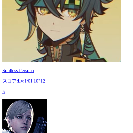
Soulless Persona
スコア:Lv:1/01'10"12
5