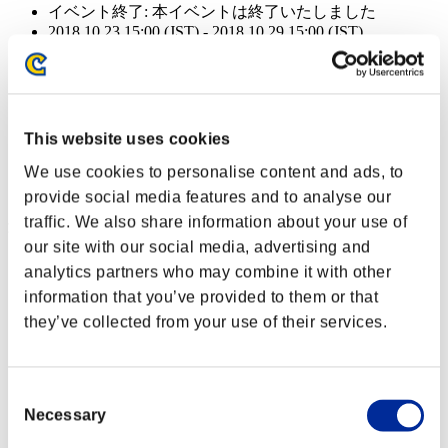
イベント終了:
本イベントは終了いたしました
2018.10.23 15:00 (JST) - 2018.10.29 15:00 (JST)
イベント終了:
本イベントは終了いたしました
2018.10.23 15:00 (JST) - 2018.10.29 15:00 (JST)
イベント終了:
本イベントは終了いたしました
This website uses cookies
2018.10.23 15:00 (JST) - 2018.10.29 15:00 (JST)
We use cookies to personalise content and ads, to
イベント報酬: 共通
provide social media features and to analyse our
traffic. We also share information about your use of
達成報酬
our site with our social media, advertising and
クリアレベル 40以下
analytics partners who may combine it with other
information that you’ve provided to them or that
ラッツベイン
they’ve collected from your use of their services.
Lv.2
クリアレベル 30以下
Consent
Necessary
Selection
重量弾
Lv.4