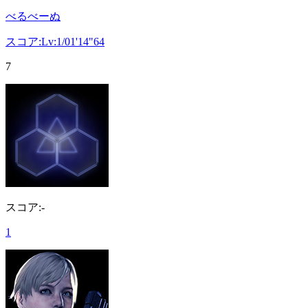
べるべーぬ
スコア:Lv:1/01'14"64
7
スコア:-
1