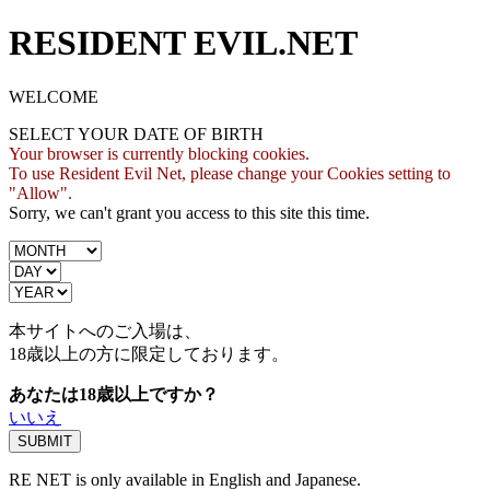
RESIDENT EVIL.NET
WELCOME
SELECT YOUR DATE OF BIRTH
Your browser is currently blocking cookies.
To use Resident Evil Net, please change your Cookies setting to
"Allow".
Sorry, we can't grant you access to this site this time.
本サイトへのご入場は、
18歳
以上の方に限定しております。
あなたは18歳以上ですか？
いいえ
RE NET is only available in English and Japanese.