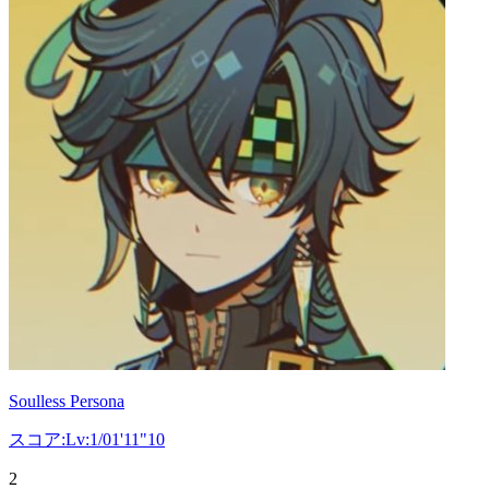
Soulless Persona
スコア:Lv:1/01'11"10
2