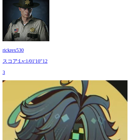
rickrex530
スコア:Lv:1/01'10"12
3