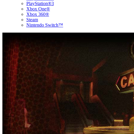
PlayStation®3
Xbox One®
Xbox 360®
Steam
Nintendo Switch™