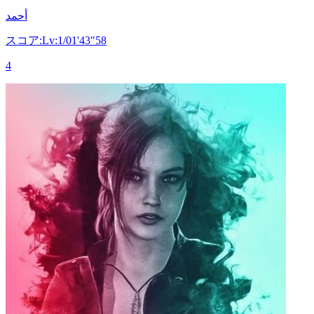
أحمد
スコア:Lv:1/01'43"58
4