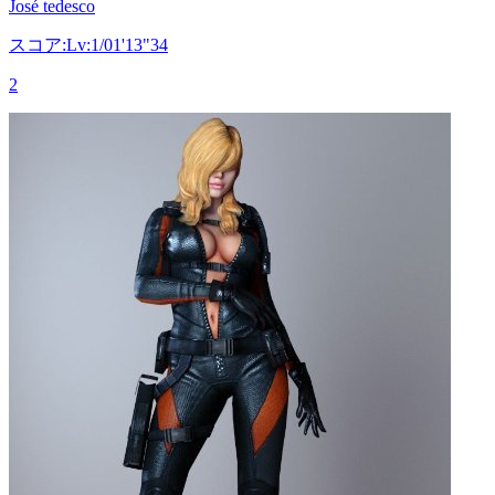
José tedesco
スコア:Lv:1/01'13"34
2