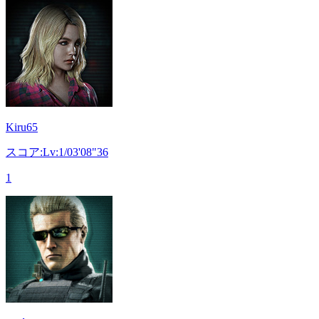
Kiru65
スコア:Lv:1/03'08"36
1