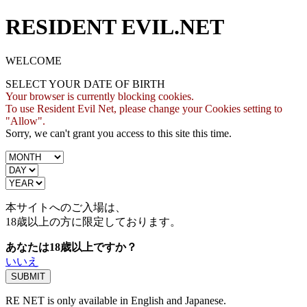
RESIDENT EVIL.NET
WELCOME
SELECT YOUR DATE OF BIRTH
Your browser is currently blocking cookies.
To use Resident Evil Net, please change your Cookies setting to
"Allow".
Sorry, we can't grant you access to this site this time.
本サイトへのご入場は、
18歳
以上の方に限定しております。
あなたは18歳以上ですか？
いいえ
RE NET is only available in English and Japanese.