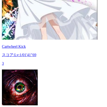
Cartwheel Kick
スコア:Lv:1/01'41"69
3