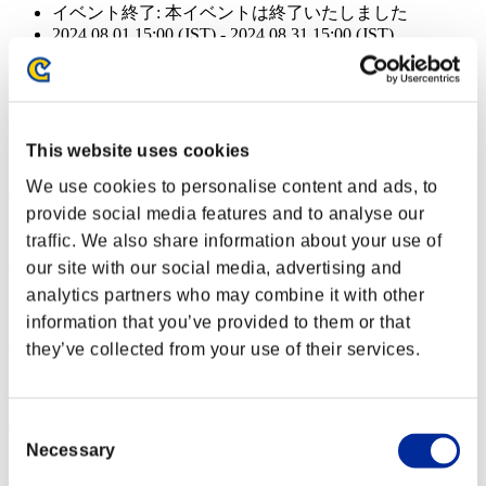
イベント終了:
本イベントは終了いたしました
2024.08.01 15:00 (JST) - 2024.08.31 15:00 (JST)
イベント終了:
本イベントは終了いたしました
2024.08.01 15:00 (JST) - 2024.08.31 15:00 (JST)
イベント終了:
本イベントは終了いたしました
This website uses cookies
2024.08.01 15:00 (JST) - 2024.08.31 15:00 (JST)
We use cookies to personalise content and ads, to
残体力
provide social media features and to analyse our
Dreadnought
100%
traffic. We also share information about your use of
our site with our social media, advertising and
残体力
analytics partners who may combine it with other
Dreadnought
100%
information that you’ve provided to them or that
残体力
they’ve collected from your use of their services.
Dreadnought
100%
残体力
Consent
Necessary
Selection
Dreadnought
100%