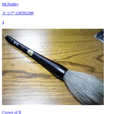
McNulthy
スコア:128592288
4
Crown of R