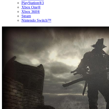
PlayStation®3
Xbox One®
Xbox 360®
Steam
Nintendo Switch™