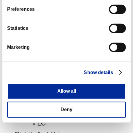
残体力
Preferences
Dreadnought
100%
残体力
Statistics
Dreadnought
100%
イベント報酬: 共通
Marketing
達成報酬
Show details
スコア 100000以上
ゴールドイーター
Allow all
Lv.2
スコア 1000000以上
Deny
チャージショットA
Lv.4