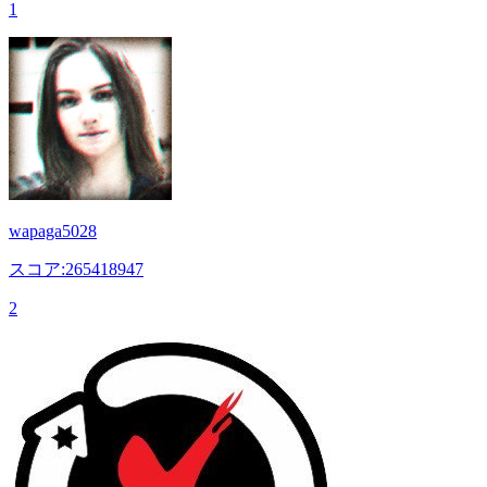
1
wapaga5028
スコア:265418947
2