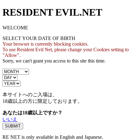
RESIDENT EVIL.NET
WELCOME
SELECT YOUR DATE OF BIRTH
Your browser is currently blocking cookies.
To use Resident Evil Net, please change your Cookies setting to
"Allow".
Sorry, we can't grant you access to this site this time.
本サイトへのご入場は、
18歳
以上の方に限定しております。
あなたは18歳以上ですか？
いいえ
RE NET is only available in English and Japanese.