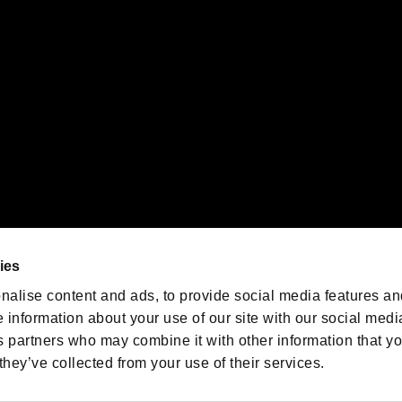
orporation in the U.S. and/or other countries.
ゲームの最新情報を発信中！
「バイオハザード」
ゲーム公式アカウント
@BIO_OFFICIAL
ies
nalise content and ads, to provide social media features an
e information about your use of our site with our social medi
s partners who may combine it with other information that y
they’ve collected from your use of their services.
ESIDENT EVIL.NET
プライバシーポリシー
クッキーポリシー