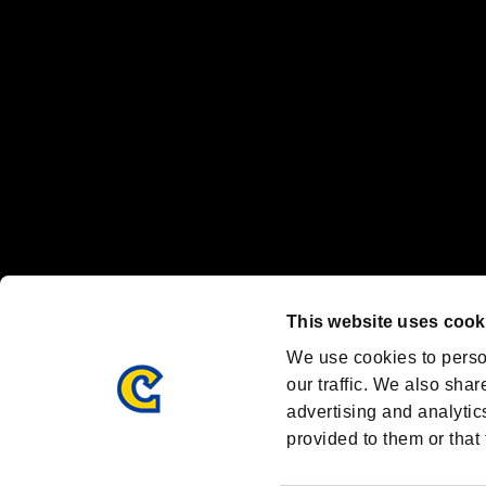
Nintendo Switchのロゴ・Nintendo Switchは任天堂の商標です。
Steam logo are trademarks and/or registered trademarks of Valve C
Font Design by Fontworks Inc.
OFFICIAL SNS
ブランド最新情報や気になるトピックスを発信中！
「バイオハザード」
ブランド公式アカウント
@REBHPortal
This website uses cook
Facebook
YouTube
We use cookies to perso
our traffic. We also shar
advertising and analytic
provided to them or that 
BIOHAZARD PORTAL
AMBASSADOR PROGRAM
R
利用規約：
/
/