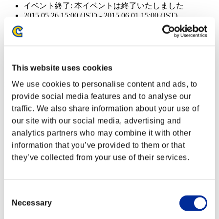
イベント終了:
本イベントは終了いたしました
2015.05.26 15:00 (JST) - 2015.06.01 15:00 (JST)
イベント終了:
本イベントは終了いたしました
2015.05.26 15:00 (JST) - 2015.06.01 15:00 (JST)
イベント報酬: 共通
This website uses cookies
達成報酬
We use cookies to personalise content and ads, to
provide social media features and to analyse our
クリアレベル 40以下
traffic. We also share information about your use of
our site with our social media, advertising and
ソウルイーター
analytics partners who may combine it with other
Lv.2
information that you’ve provided to them or that
クリアレベル 30以下
they’ve collected from your use of their services.
漏電
Lv.4
Consent
Necessary
Selection
クリアレベル 25以下