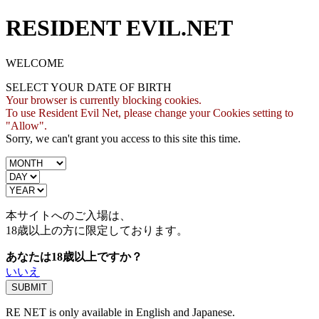
RESIDENT EVIL.NET
WELCOME
SELECT YOUR DATE OF BIRTH
Your browser is currently blocking cookies.
To use Resident Evil Net, please change your Cookies setting to
"Allow".
Sorry, we can't grant you access to this site this time.
本サイトへのご入場は、
18歳
以上の方に限定しております。
あなたは18歳以上ですか？
いいえ
RE NET is only available in English and Japanese.