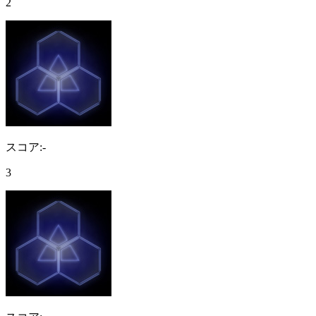
2
スコア:-
3