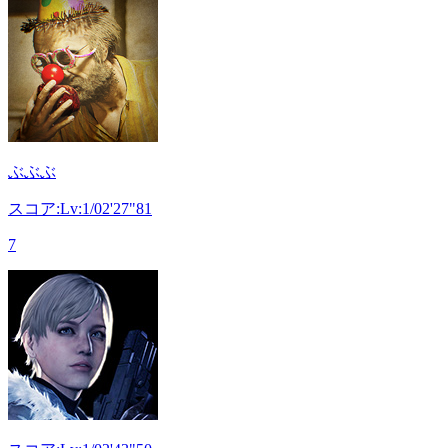
ぶぶぶ
スコア:Lv:1/02'27"81
7