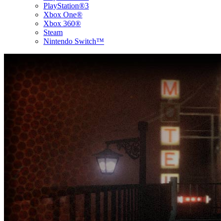
PlayStation®3
Xbox One®
Xbox 360®
Steam
Nintendo Switch™