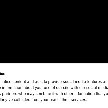
orporation in the U.S. and/or other countries.
ゲームの最新情報を発信中！
「バイオハザード」
ゲーム公式アカウント
@BIO_OFFICIAL
ies
nalise content and ads, to provide social media features an
e information about your use of our site with our social medi
s partners who may combine it with other information that y
they’ve collected from your use of their services.
ESIDENT EVIL.NET
プライバシーポリシー
クッキーポリシー