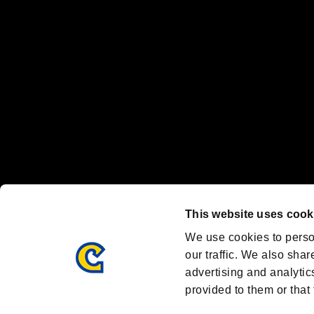
Nintendo Switchのロゴ・Nintendo Switchは任天堂の商標です。
Steam logo are trademarks and/or registered trademarks of Valve C
Font Design by Fontworks Inc.
OFFICIAL SNS
ブランド最新情報や気になるトピックスを発信中！
「バイオハザード」
ブランド公式アカウント
@REBHPortal
This website uses cook
Facebook
YouTube
We use cookies to perso
our traffic. We also shar
advertising and analytic
provided to them or that 
BIOHAZARD PORTAL
AMBASSADOR PROGRAM
R
利用規約：
/
/