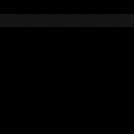
TOP
オンラインイベント
第37次 巨大クリーチャ
ランキング
第37次 巨大クリーチャー襲来
2018.04.01 15:00 (JST) - 2018.04.30 15:00 (JST)
イベントページへ
※ランキングは
ユーザーネーム