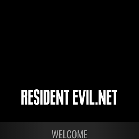
Kerman7
Baci Che Si Rubano
katsu34
4
5
開催中
開催
第1175回 レベル制限
第1
WELCOME
チャレンジ
チャ
残り:4日
残り: