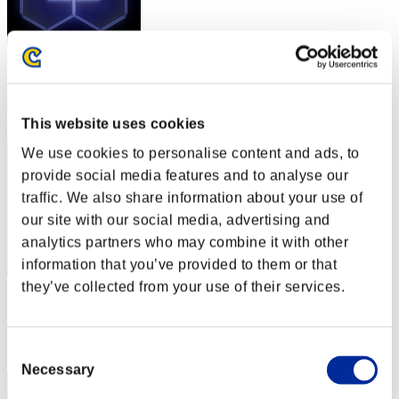
スコア: -
RANK
2
This website uses cookies
We use cookies to personalise content and ads, to
provide social media features and to analyse our
traffic. We also share information about your use of
our site with our social media, advertising and
analytics partners who may combine it with other
information that you’ve provided to them or that
they’ve collected from your use of their services.
スコア: -
RANK
3
Consent
Necessary
Selection