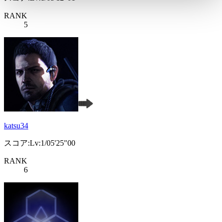
RANK
5
katsu34
スコア:Lv:1/05'25"00
RANK
6