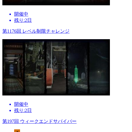
開催中
残り:2日
第1176回 レベル制限チャレンジ
開催中
残り:2日
第197回 ウィークエンドサバイバー