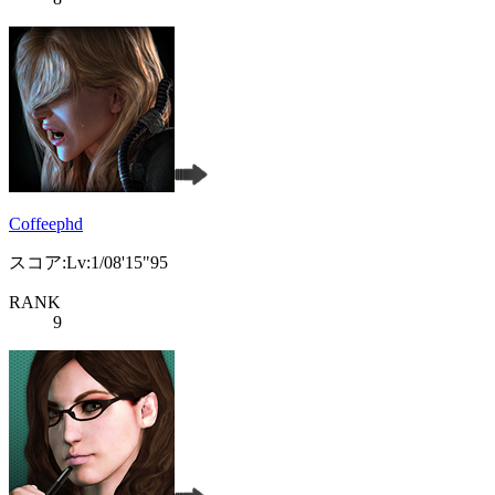
Coffeephd
スコア:Lv:1/08'15"95
RANK
9