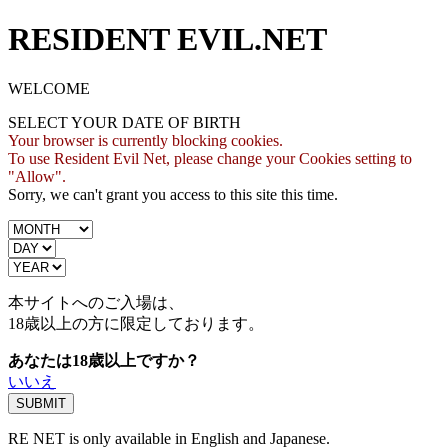
RESIDENT EVIL.NET
WELCOME
SELECT YOUR DATE OF BIRTH
Your browser is currently blocking cookies.
To use Resident Evil Net, please change your Cookies setting to
"Allow".
Sorry, we can't grant you access to this site this time.
本サイトへのご入場は、
18歳
以上の方に限定しております。
あなたは18歳以上ですか？
いいえ
RE NET is only available in English and Japanese.