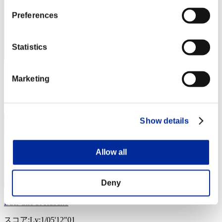
Preferences
Statistics
スコア: -
Marketing
RANK
4
Show details
Allow all
Deny
Baci Che Si Rubano
スコア:Lv:1/05'12"01