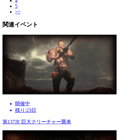
4
5
>>
関連イベント
開催中
残り:23日
第137次 巨大クリーチャー襲来