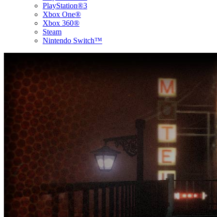
PlayStation®3
Xbox One®
Xbox 360®
Steam
Nintendo Switch™