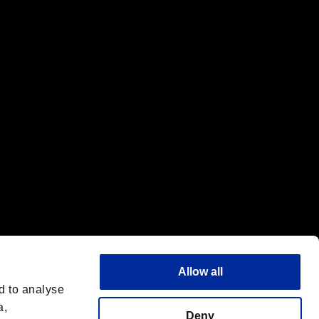
標または商標です。
"は同社の商標です。
Allow all
d to analyse
a,
Deny