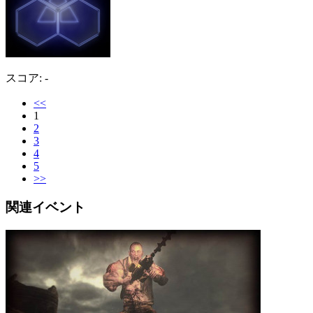
スコア: -
<<
1
2
3
4
5
>>
関連イベント