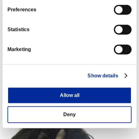
3
Preferences
Statistics
Marketing
Ｂｒｉａｎ
Show details
スコア:Lv:1/04'00"41
RANK
Allow all
4
Deny