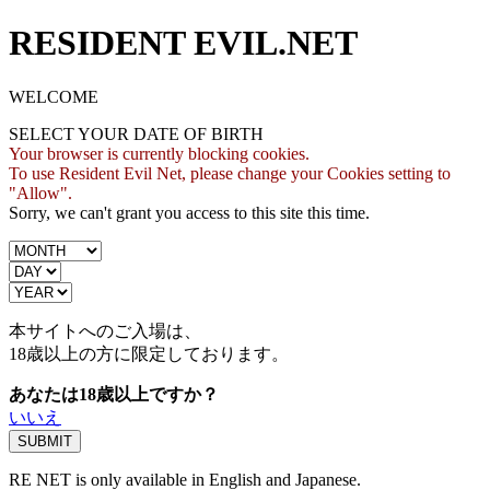
RESIDENT EVIL.NET
WELCOME
SELECT YOUR DATE OF BIRTH
Your browser is currently blocking cookies.
To use Resident Evil Net, please change your Cookies setting to
"Allow".
Sorry, we can't grant you access to this site this time.
本サイトへのご入場は、
18歳
以上の方に限定しております。
あなたは18歳以上ですか？
いいえ
RE NET is only available in English and Japanese.