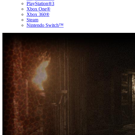
PlayStation®3
Xbox One®
Xbox 360®
Steam
Nintendo Switch™