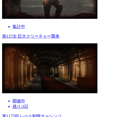
集計中
第137次 巨大クリーチャー襲来
開催中
残り:3日
第1175回 レベル制限チャレンジ