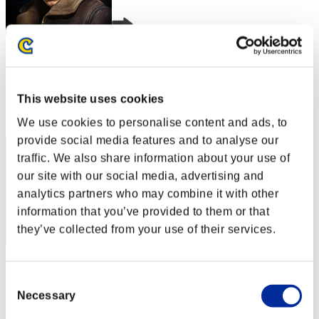
kana
スコア:Lv:1/03'26"76
This website uses cookies
RANK
2
We use cookies to personalise content and ads, to
provide social media features and to analyse our
traffic. We also share information about your use of
our site with our social media, advertising and
analytics partners who may combine it with other
information that you’ve provided to them or that
they’ve collected from your use of their services.
Cintian Uzuki
Consent
スコア:Lv:1/03'30"97
Necessary
Selection
RANK