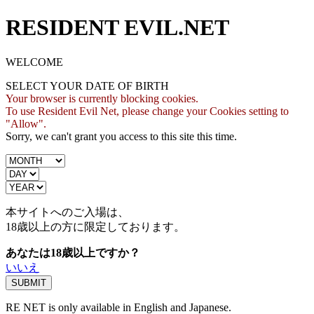
RESIDENT EVIL.NET
WELCOME
SELECT YOUR DATE OF BIRTH
Your browser is currently blocking cookies.
To use Resident Evil Net, please change your Cookies setting to
"Allow".
Sorry, we can't grant you access to this site this time.
本サイトへのご入場は、
18歳
以上の方に限定しております。
あなたは18歳以上ですか？
いいえ
RE NET is only available in English and Japanese.