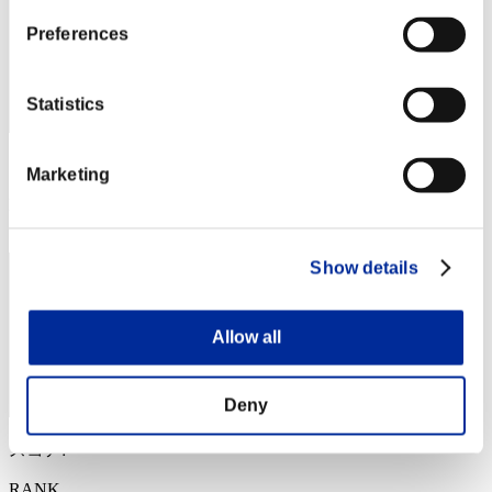
Preferences
Statistics
スコア: -
Marketing
RANK
4
Show details
Allow all
Deny
スコア: -
RANK