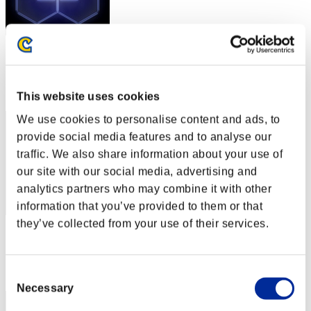
スコア: -
RANK
2
This website uses cookies
We use cookies to personalise content and ads, to
provide social media features and to analyse our
traffic. We also share information about your use of
our site with our social media, advertising and
analytics partners who may combine it with other
information that you’ve provided to them or that
they’ve collected from your use of their services.
スコア: -
RANK
3
Consent
Necessary
Selection