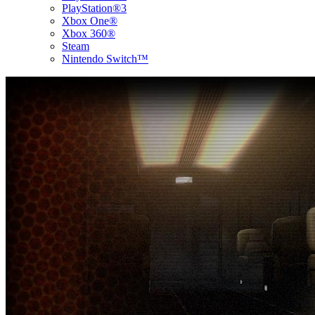
PlayStation®3
Xbox One®
Xbox 360®
Steam
Nintendo Switch™