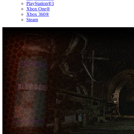
PlayStation®3
Xbox One®
Xbox 360®
Steam