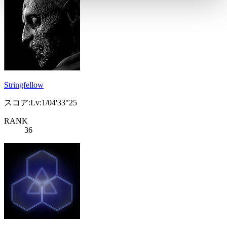
Stringfellow
スコア:Lv:1/04'33"25
RANK
36