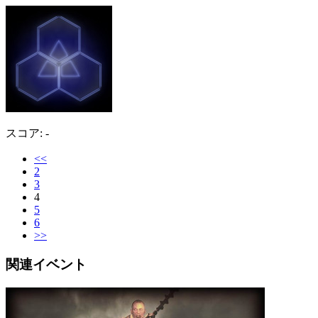
スコア: -
<<
2
3
4
5
6
>>
関連イベント