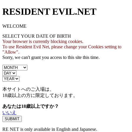
RESIDENT EVIL.NET
WELCOME
SELECT YOUR DATE OF BIRTH
Your browser is currently blocking cookies.
To use Resident Evil Net, please change your Cookies setting to
"Allow".
Sorry, we can't grant you access to this site this time.
本サイトへのご入場は、
18歳
以上の方に限定しております。
あなたは18歳以上ですか？
いいえ
RE NET is only available in English and Japanese.