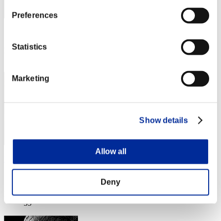
Preferences
スコア: -
Statistics
RANK
34
Marketing
Show details
Allow all
Luciole
スコア:Lv:1/04'31"31
Deny
RANK
35