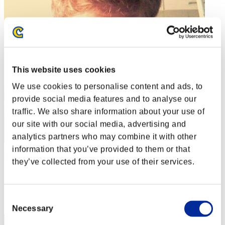
This website uses cookies
We use cookies to personalise content and ads, to
provide social media features and to analyse our
traffic. We also share information about your use of
our site with our social media, advertising and
analytics partners who may combine it with other
information that you’ve provided to them or that
Obbey
they’ve collected from your use of their services.
スコア:Lv:1/02'13"50
RANK
Consent
2
Necessary
Selection