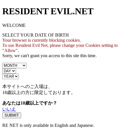
RESIDENT EVIL.NET
WELCOME
SELECT YOUR DATE OF BIRTH
Your browser is currently blocking cookies.
To use Resident Evil Net, please change your Cookies setting to
"Allow".
Sorry, we can't grant you access to this site this time.
本サイトへのご入場は、
18歳
以上の方に限定しております。
あなたは18歳以上ですか？
いいえ
RE NET is only available in English and Japanese.