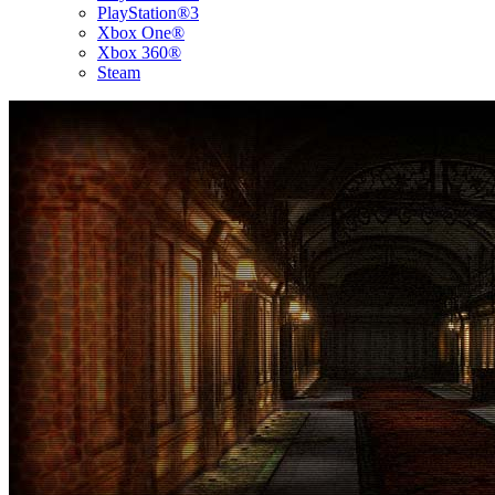
PlayStation®3
Xbox One®
Xbox 360®
Steam