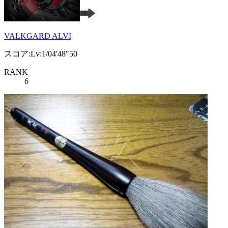
VALKGARD ALVI
スコア:Lv:1/04'48"50
RANK
6