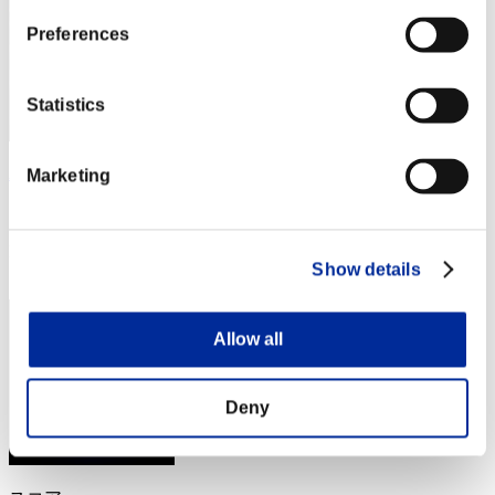
Preferences
Statistics
AZ
Marketing
スコア:Lv:1/02'42"34
RANK
Show details
3
Allow all
Deny