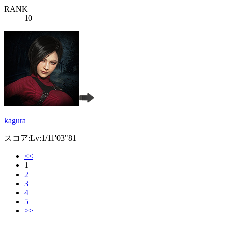
RANK
10
kagura
スコア:Lv:1/11'03"81
<<
1
2
3
4
5
>>