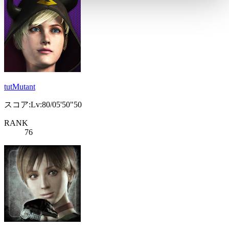
tutMutant
スコア:Lv:80/05'50"50
RANK
76