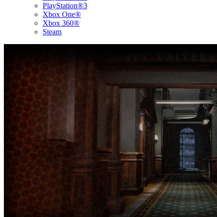
PlayStation®3
Xbox One®
Xbox 360®
Steam