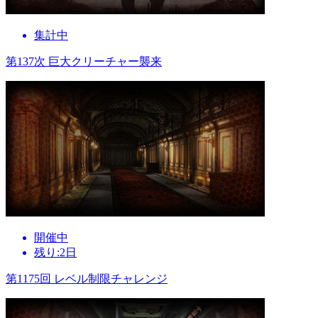
集計中
第137次 巨大クリーチャー襲来
開催中
残り:2日
第1175回 レベル制限チャレンジ