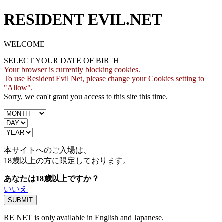
RESIDENT EVIL.NET
WELCOME
SELECT YOUR DATE OF BIRTH
Your browser is currently blocking cookies.
To use Resident Evil Net, please change your Cookies setting to
"Allow".
Sorry, we can't grant you access to this site this time.
本サイトへのご入場は、
18歳
以上の方に限定しております。
あなたは18歳以上ですか？
いいえ
RE NET is only available in English and Japanese.