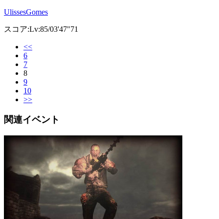
UlissesGomes
スコア:Lv:85/03'47"71
<<
6
7
8
9
10
>>
関連イベント