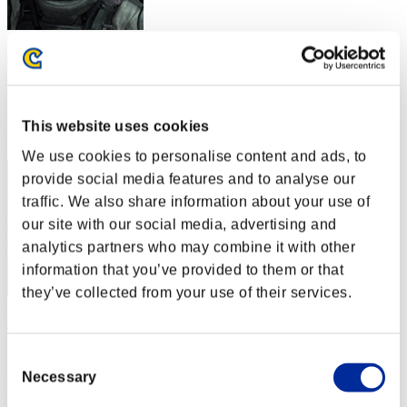
Julius der 111
スコア:Lv:79/04'05"59
RANK
This website uses cookies
72
We use cookies to personalise content and ads, to
provide social media features and to analyse our
traffic. We also share information about your use of
our site with our social media, advertising and
analytics partners who may combine it with other
information that you’ve provided to them or that
they’ve collected from your use of their services.
DomInIK
スコア:Lv:80/01'43"78
Consent
Necessary
Selection
RANK
73