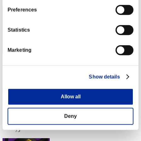
Preferences
Statistics
Marketing
スコア: -
RANK
Show details
74
Allow all
Producer-san
スコア:Lv:80/04'33"12
Deny
RANK
75