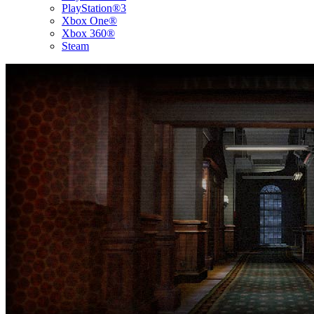
PlayStation®3
Xbox One®
Xbox 360®
Steam