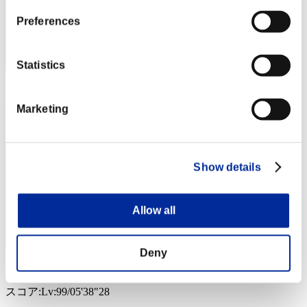
Preferences
Statistics
スコア: -
Marketing
RANK
44
Show details
Allow all
Deny
TlHAlRST
スコア:Lv:99/05'38"28