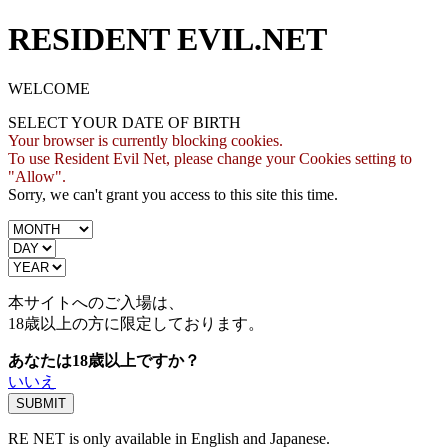
RESIDENT EVIL.NET
WELCOME
SELECT YOUR DATE OF BIRTH
Your browser is currently blocking cookies.
To use Resident Evil Net, please change your Cookies setting to
"Allow".
Sorry, we can't grant you access to this site this time.
本サイトへのご入場は、
18歳
以上の方に限定しております。
あなたは18歳以上ですか？
いいえ
RE NET is only available in English and Japanese.