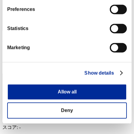
Preferences
Statistics
mintbandit
Marketing
スコア:Lv:99/03'10"03
RANK
84
Show details
Allow all
Deny
スコア: -