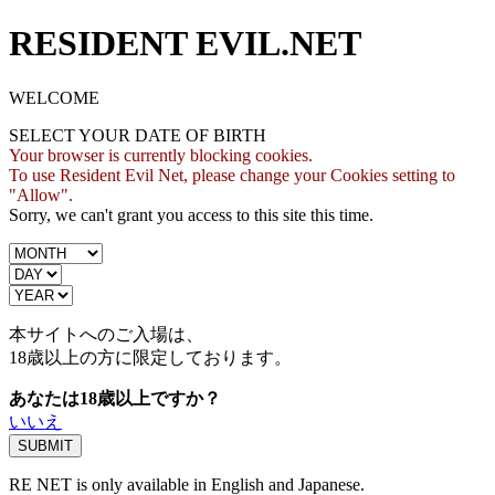
RESIDENT EVIL.NET
WELCOME
SELECT YOUR DATE OF BIRTH
Your browser is currently blocking cookies.
To use Resident Evil Net, please change your Cookies setting to
"Allow".
Sorry, we can't grant you access to this site this time.
本サイトへのご入場は、
18歳
以上の方に限定しております。
あなたは18歳以上ですか？
いいえ
RE NET is only available in English and Japanese.