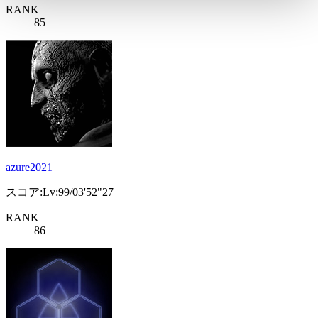
RANK
85
azure2021
スコア:Lv:99/03'52"27
RANK
86