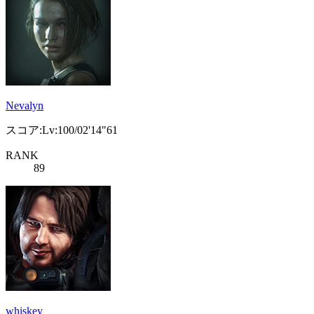
Nevalyn
スコア:Lv:100/02'14"61
RANK
89
whiskey