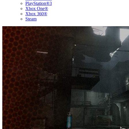
PlayStation®3
Xbox One®
Xbox 360®
Steam