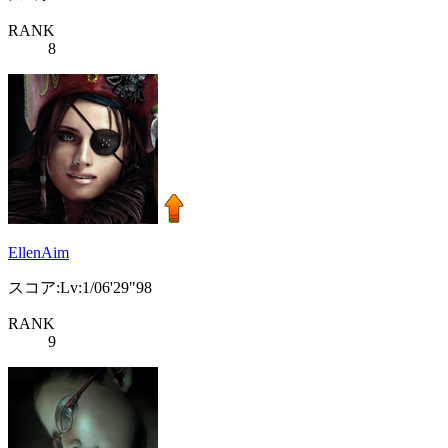
RANK
8
EllenAim
スコア:Lv:1/06'29"98
RANK
9