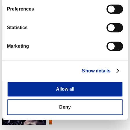
Preferences
Statistics
Marketing
スコア: -
RANK
Show details
4
Allow all
Deny