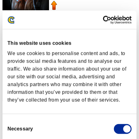
Centurion
スコア:Lv:1/03'32"77
RANK
This website uses cookies
2
We use cookies to personalise content and ads, to
provide social media features and to analyse our
traffic. We also share information about your use of
our site with our social media, advertising and
analytics partners who may combine it with other
information that you’ve provided to them or that
they’ve collected from your use of their services.
Lemin
スコア:Lv:1/04'40"35
Consent
Necessary
Selection
RANK
3