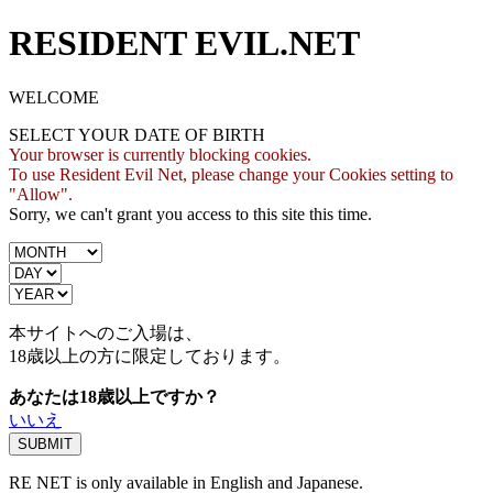
RESIDENT EVIL.NET
WELCOME
SELECT YOUR DATE OF BIRTH
Your browser is currently blocking cookies.
To use Resident Evil Net, please change your Cookies setting to
"Allow".
Sorry, we can't grant you access to this site this time.
本サイトへのご入場は、
18歳
以上の方に限定しております。
あなたは18歳以上ですか？
いいえ
RE NET is only available in English and Japanese.