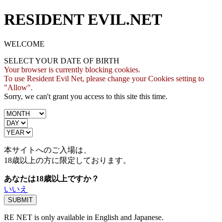
RESIDENT EVIL.NET
WELCOME
SELECT YOUR DATE OF BIRTH
Your browser is currently blocking cookies.
To use Resident Evil Net, please change your Cookies setting to
"Allow".
Sorry, we can't grant you access to this site this time.
本サイトへのご入場は、
18歳
以上の方に限定しております。
あなたは18歳以上ですか？
いいえ
RE NET is only available in English and Japanese.