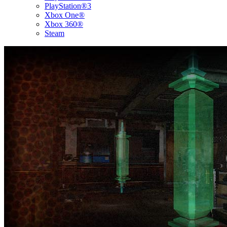
PlayStation®3
Xbox One®
Xbox 360®
Steam