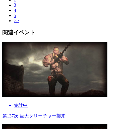
3
4
5
>>
関連イベント
集計中
第137次 巨大クリーチャー襲来