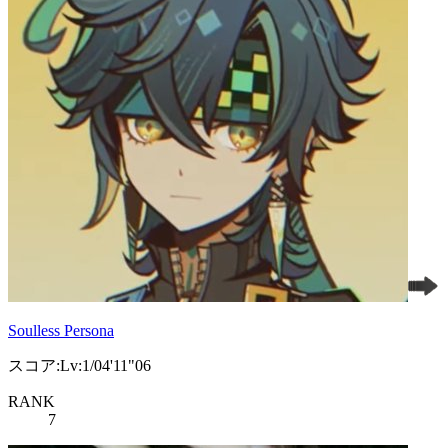
Soulless Persona
スコア:Lv:1/04'11"06
RANK
7