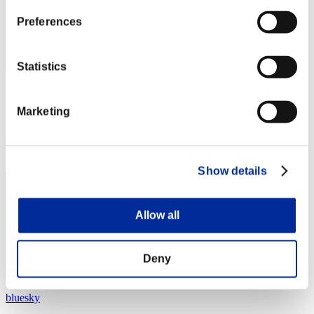
Preferences
Statistics
cywlcy222
Marketing
スコア:Lv:1/03'31"12
RANK
4
Show details
Allow all
Deny
bluesky