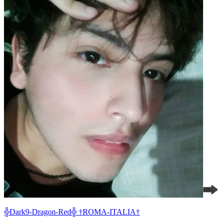
╬Dark9-Dragon-Red╬ †ROMA-ITALIA†