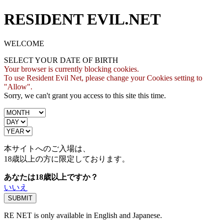
RESIDENT EVIL.NET
WELCOME
SELECT YOUR DATE OF BIRTH
Your browser is currently blocking cookies.
To use Resident Evil Net, please change your Cookies setting to
"Allow".
Sorry, we can't grant you access to this site this time.
本サイトへのご入場は、
18歳
以上の方に限定しております。
あなたは18歳以上ですか？
いいえ
RE NET is only available in English and Japanese.