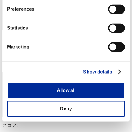
Preferences
Statistics
gomaGG
Marketing
スコア:30階層/41'42"48
RANK
4
Show details
Allow all
Deny
スコア: -