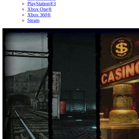
PlayStation®3
Xbox One®
Xbox 360®
Steam