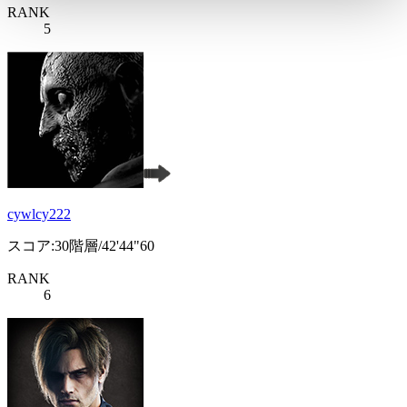
RANK
5
cywlcy222
スコア:30階層/42'44"60
RANK
6