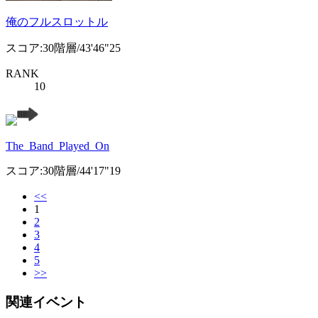
俺のフルスロットル
スコア:30階層/43'46"25
RANK
10
The_Band_Played_On
スコア:30階層/44'17"19
<<
1
2
3
4
5
>>
関連イベント