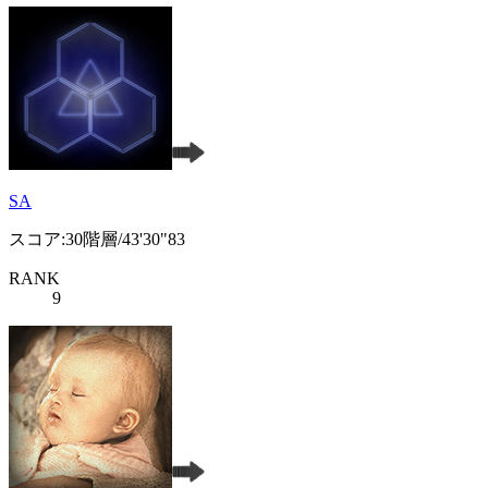
SA
スコア:30階層/43'30"83
RANK
9