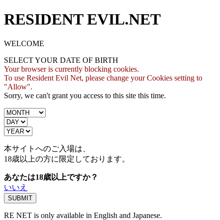
RESIDENT EVIL.NET
WELCOME
SELECT YOUR DATE OF BIRTH
Your browser is currently blocking cookies.
To use Resident Evil Net, please change your Cookies setting to
"Allow".
Sorry, we can't grant you access to this site this time.
本サイトへのご入場は、
18歳
以上の方に限定しております。
あなたは18歳以上ですか？
いいえ
RE NET is only available in English and Japanese.