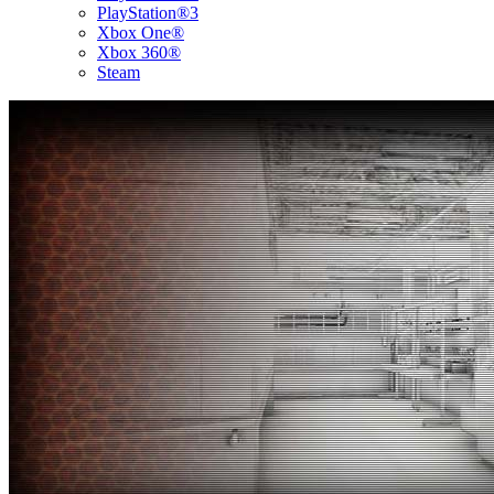
PlayStation®3
Xbox One®
Xbox 360®
Steam