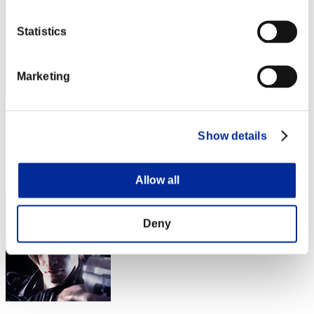
Statistics
Marketing
Darkstar
Show details
スコア:Lv:1/06'41"00
RANK
14
Allow all
Deny