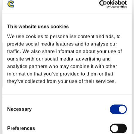
スコア: -
This website uses cookies
RANK
12
We use cookies to personalise content and ads, to
provide social media features and to analyse our
traffic. We also share information about your use of
our site with our social media, advertising and
analytics partners who may combine it with other
information that you’ve provided to them or that
they’ve collected from your use of their services.
no name
Consent
スコア:Lv:1/06'40"67
Necessary
Selection
RANK
13
Preferences