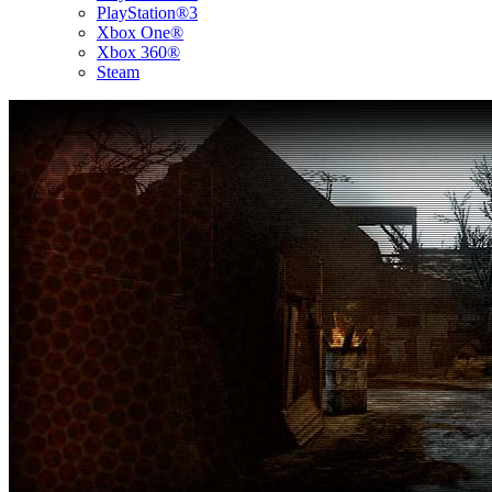
PlayStation®3
Xbox One®
Xbox 360®
Steam