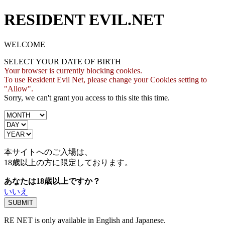
RESIDENT EVIL.NET
WELCOME
SELECT YOUR DATE OF BIRTH
Your browser is currently blocking cookies.
To use Resident Evil Net, please change your Cookies setting to
"Allow".
Sorry, we can't grant you access to this site this time.
本サイトへのご入場は、
18歳
以上の方に限定しております。
あなたは18歳以上ですか？
いいえ
RE NET is only available in English and Japanese.