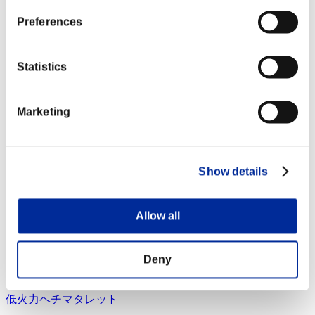
Preferences
Statistics
Marketing
スコア: -
RANK
4
Show details
Allow all
Deny
低火力ヘチマタレット