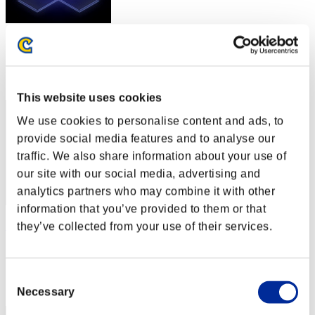
スコア: -
RANK
2
This website uses cookies
We use cookies to personalise content and ads, to
provide social media features and to analyse our
traffic. We also share information about your use of
our site with our social media, advertising and
analytics partners who may combine it with other
information that you’ve provided to them or that
no name
they’ve collected from your use of their services.
スコア:Lv:1/03'21"10
RANK
Consent
3
Necessary
Selection