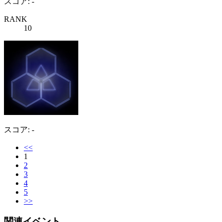
スコア: -
RANK
10
スコア: -
<<
1
2
3
4
5
>>
関連イベント