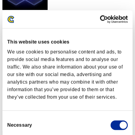
スコア: -
RANK
52
This website uses cookies
We use cookies to personalise content and ads, to
provide social media features and to analyse our
traffic. We also share information about your use of
our site with our social media, advertising and
analytics partners who may combine it with other
information that you’ve provided to them or that
kagura
they’ve collected from your use of their services.
スコア:21階層/55'23"38
RANK
Consent
53
Necessary
Selection