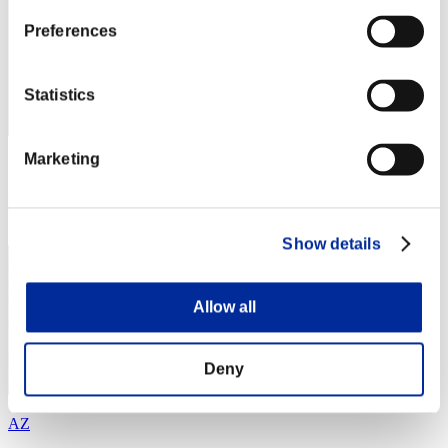
Preferences
Statistics
Marketing
スコア: -
RANK
54
Show details
Allow all
Deny
AZ