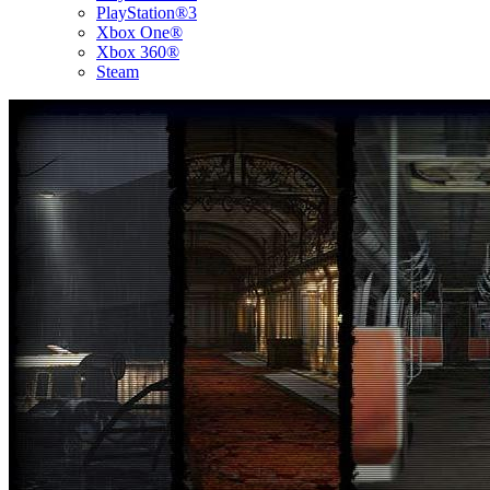
PlayStation®3
Xbox One®
Xbox 360®
Steam