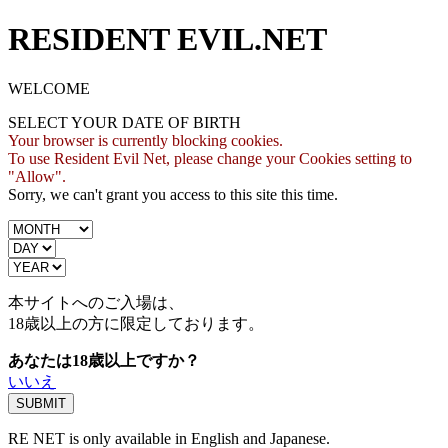
RESIDENT EVIL.NET
WELCOME
SELECT YOUR DATE OF BIRTH
Your browser is currently blocking cookies.
To use Resident Evil Net, please change your Cookies setting to
"Allow".
Sorry, we can't grant you access to this site this time.
本サイトへのご入場は、
18歳
以上の方に限定しております。
あなたは18歳以上ですか？
いいえ
RE NET is only available in English and Japanese.