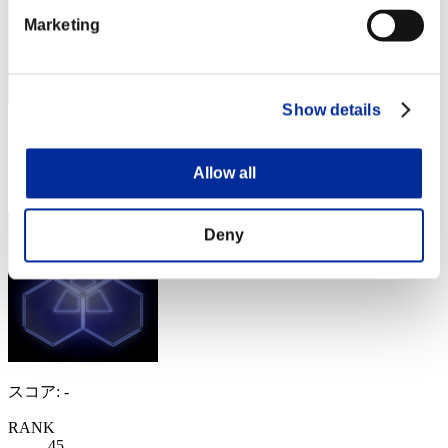
Marketing
Show details
スコア: -
RANK
Allow all
44
Deny
スコア: -
RANK
45