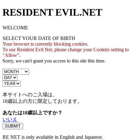
RESIDENT EVIL.NET
WELCOME
SELECT YOUR DATE OF BIRTH
Your browser is currently blocking cookies.
To use Resident Evil Net, please change your Cookies setting to
"Allow".
Sorry, we can't grant you access to this site this time.
本サイトへのご入場は、
18歳
以上の方に限定しております。
あなたは18歳以上ですか？
いいえ
RE NET is only available in English and Japanese.