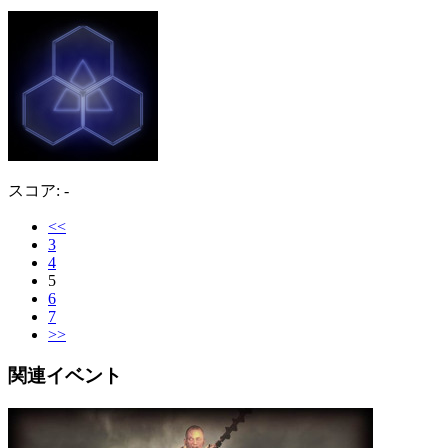
スコア: -
<<
3
4
5
6
7
>>
関連イベント