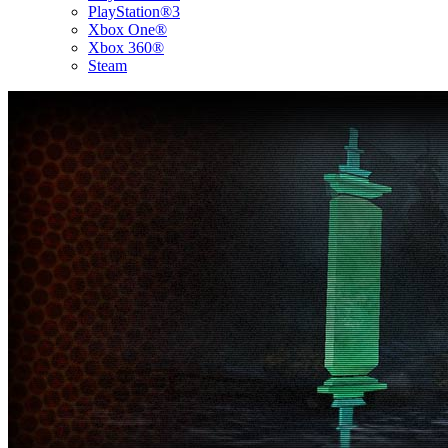
PlayStation®3
Xbox One®
Xbox 360®
Steam