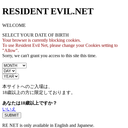
RESIDENT EVIL.NET
WELCOME
SELECT YOUR DATE OF BIRTH
Your browser is currently blocking cookies.
To use Resident Evil Net, please change your Cookies setting to
"Allow".
Sorry, we can't grant you access to this site this time.
本サイトへのご入場は、
18歳
以上の方に限定しております。
あなたは18歳以上ですか？
いいえ
RE NET is only available in English and Japanese.