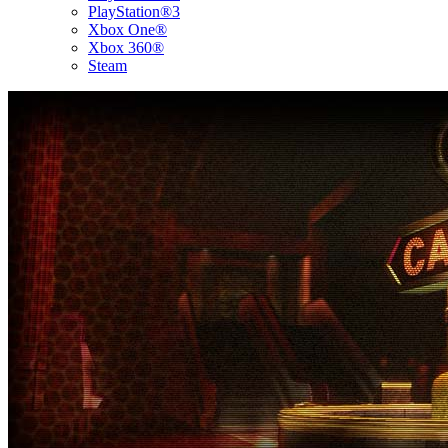
PlayStation®3
Xbox One®
Xbox 360®
Steam