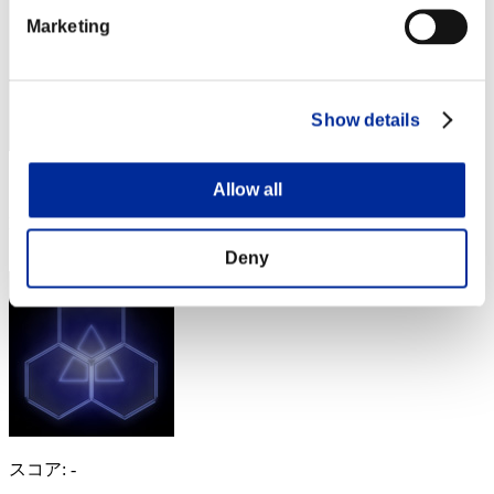
Marketing
Show details
スコア: -
Allow all
RANK
14
Deny
スコア: -