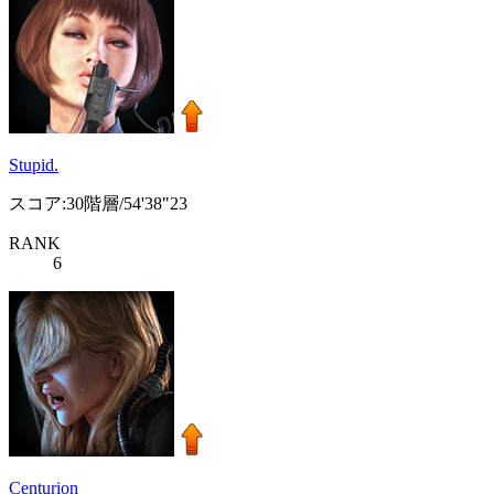
Stupid.
スコア:30階層/54'38"23
RANK
6
Centurion