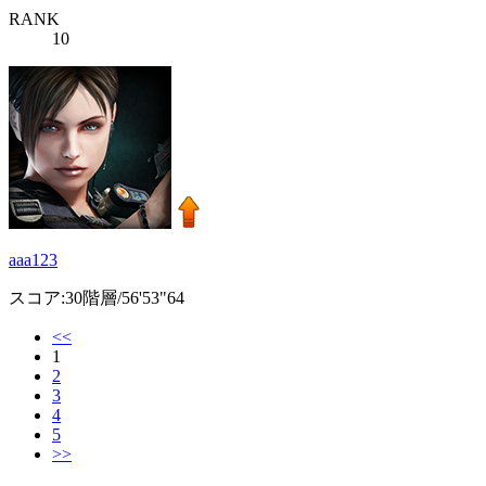
RANK
10
aaa123
スコア:30階層/56'53"64
<<
1
2
3
4
5
>>