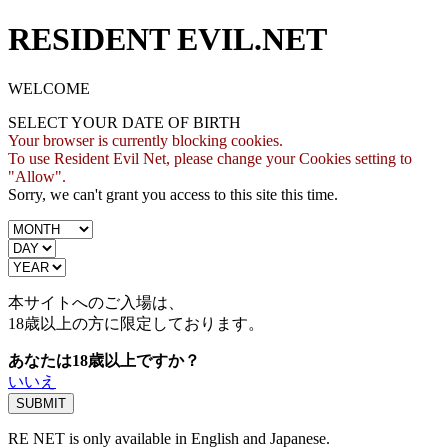
RESIDENT EVIL.NET
WELCOME
SELECT YOUR DATE OF BIRTH
Your browser is currently blocking cookies.
To use Resident Evil Net, please change your Cookies setting to
"Allow".
Sorry, we can't grant you access to this site this time.
本サイトへのご入場は、
18歳
以上の方に限定しております。
あなたは18歳以上ですか？
いいえ
RE NET is only available in English and Japanese.