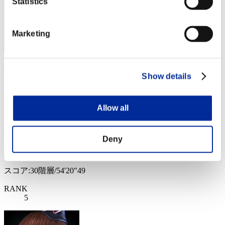
Statistics
Marketing
BarryPowerBurton77
Show details
スコア:30階層/50'41"07
RANK
Allow all
4
Deny
Dfactor
スコア:30階層/54'20"49
RANK
5