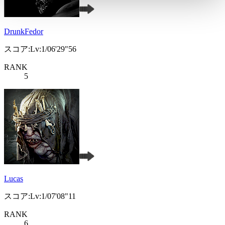
DrunkFedor
スコア:Lv:1/06'29"56
RANK
5
Lucas
スコア:Lv:1/07'08"11
RANK
6