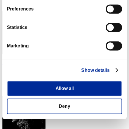
3
Preferences
Statistics
Marketing
Fieldimp
Show details
スコア:Lv:1/05'31"76
RANK
4
Allow all
Deny