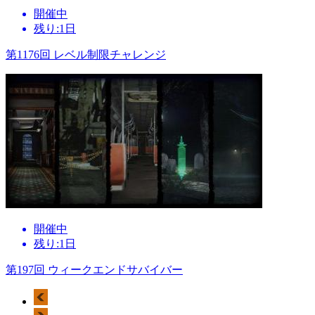
開催中
残り:1日
第1176回 レベル制限チャレンジ
開催中
残り:1日
第197回 ウィークエンドサバイバー