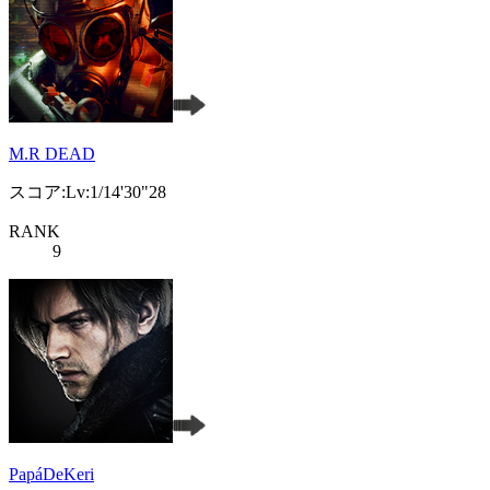
M.R DEAD
スコア:Lv:1/14'30"28
RANK
9
PapáDeKeri