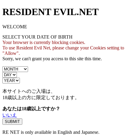
RESIDENT EVIL.NET
WELCOME
SELECT YOUR DATE OF BIRTH
Your browser is currently blocking cookies.
To use Resident Evil Net, please change your Cookies setting to
"Allow".
Sorry, we can't grant you access to this site this time.
本サイトへのご入場は、
18歳
以上の方に限定しております。
あなたは18歳以上ですか？
いいえ
RE NET is only available in English and Japanese.