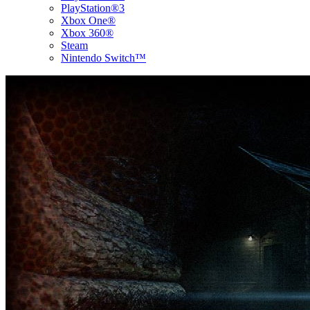
PlayStation®3
Xbox One®
Xbox 360®
Steam
Nintendo Switch™