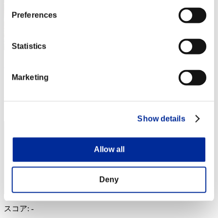
Preferences
Statistics
スローウォーカー
Marketing
スコア:Lv:1/08'21"45
RANK
34
Show details
Allow all
Deny
スコア: -