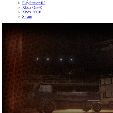
PlayStation®3
Xbox One®
Xbox 360®
Steam