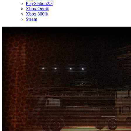
PlayStation®3
Xbox One®
Xbox 360®
Steam