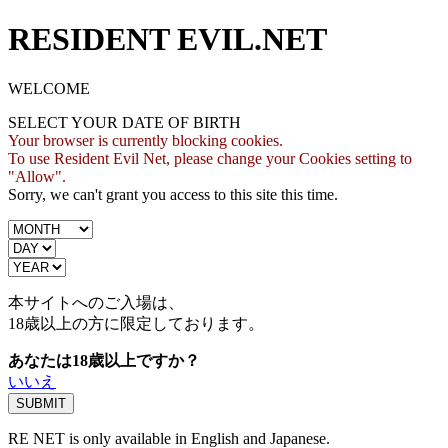
RESIDENT EVIL.NET
WELCOME
SELECT YOUR DATE OF BIRTH
Your browser is currently blocking cookies.
To use Resident Evil Net, please change your Cookies setting to
"Allow".
Sorry, we can't grant you access to this site this time.
本サイトへのご入場は、
18歳
以上の方に限定しております。
あなたは18歳以上ですか？
いいえ
RE NET is only available in English and Japanese.