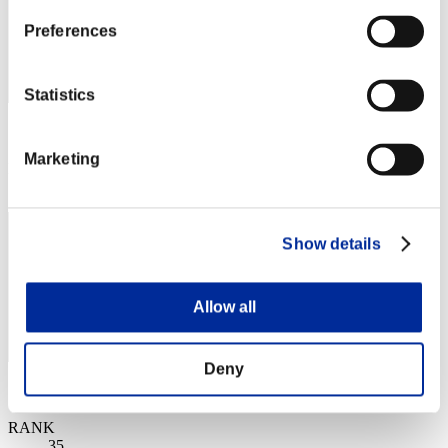
Preferences
Statistics
スコア: -
Marketing
RANK
34
Show details
Allow all
Deny
スコア: -
RANK
35