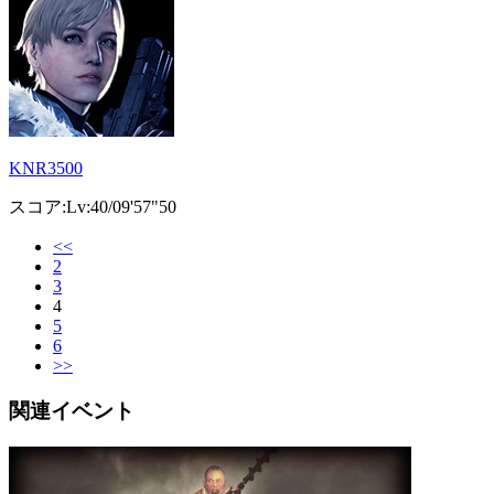
KNR3500
スコア:Lv:40/09'57"50
<<
2
3
4
5
6
>>
関連イベント