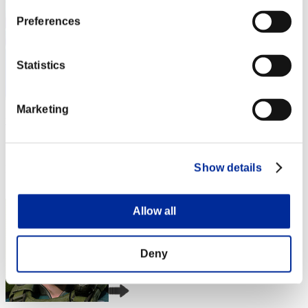
Preferences
Statistics
Marketing
winfall777
スコア:Lv:1/04'35"56
Show details
RANK
3
Allow all
Deny