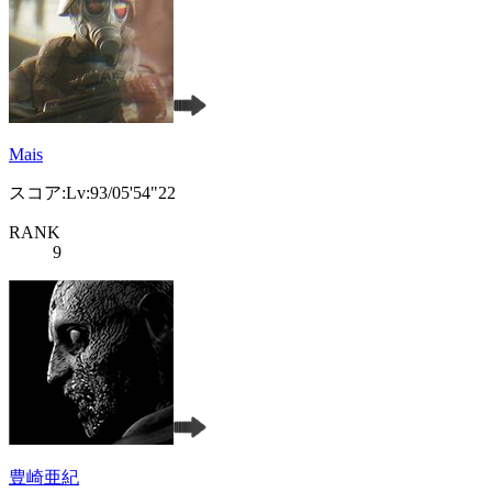
Mais
スコア:Lv:93/05'54"22
RANK
9
豊崎亜紀