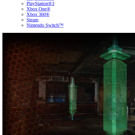
PlayStation®3
Xbox One®
Xbox 360®
Steam
Nintendo Switch™