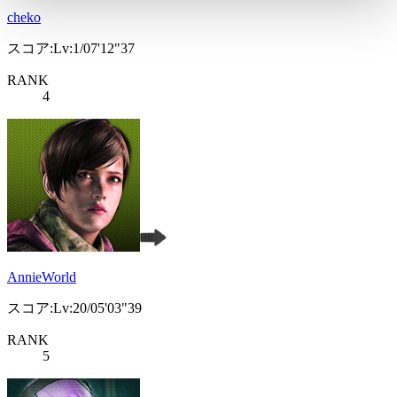
cheko
スコア:Lv:1/07'12"37
RANK
4
AnnieWorld
スコア:Lv:20/05'03"39
RANK
5