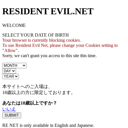
RESIDENT EVIL.NET
WELCOME
SELECT YOUR DATE OF BIRTH
Your browser is currently blocking cookies.
To use Resident Evil Net, please change your Cookies setting to
"Allow".
Sorry, we can't grant you access to this site this time.
本サイトへのご入場は、
18歳
以上の方に限定しております。
あなたは18歳以上ですか？
いいえ
RE NET is only available in English and Japanese.