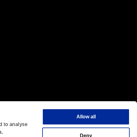
標または商標です。
"は同社の商標です。
Allow all
d to analyse
a,
Deny