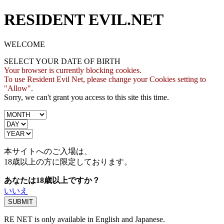
RESIDENT EVIL.NET
WELCOME
SELECT YOUR DATE OF BIRTH
Your browser is currently blocking cookies.
To use Resident Evil Net, please change your Cookies setting to
"Allow".
Sorry, we can't grant you access to this site this time.
本サイトへのご入場は、
18歳
以上の方に限定しております。
あなたは18歳以上ですか？
いいえ
RE NET is only available in English and Japanese.