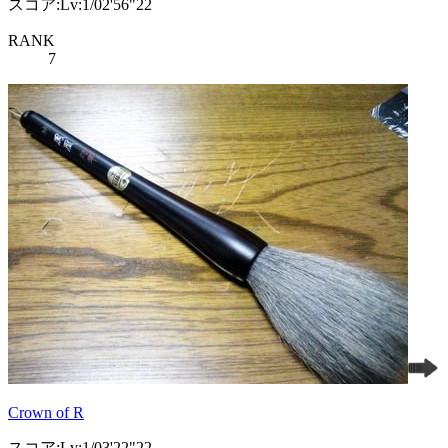
スコア:Lv:1/02'56"22
RANK
7
Crown of R
スコア:Lv:1/03'22"22