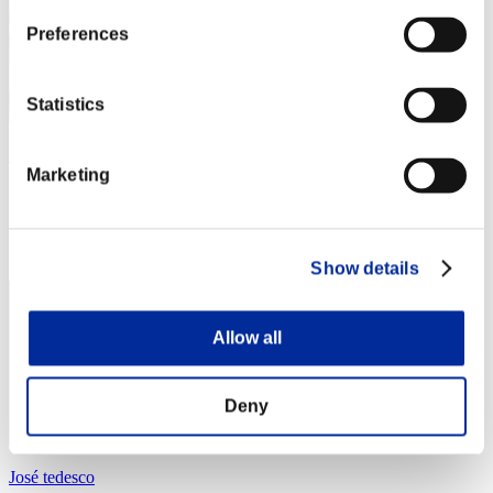
Preferences
Statistics
Cartwheel Kick
Marketing
スコア:Lv:1/01'55"62
RANK
3
Show details
Allow all
Deny
José tedesco