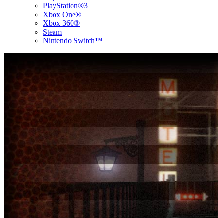
PlayStation®3
Xbox One®
Xbox 360®
Steam
Nintendo Switch™