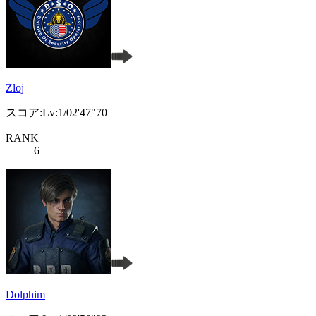
Zloj
スコア:Lv:1/02'47"70
RANK
6
Dolphim