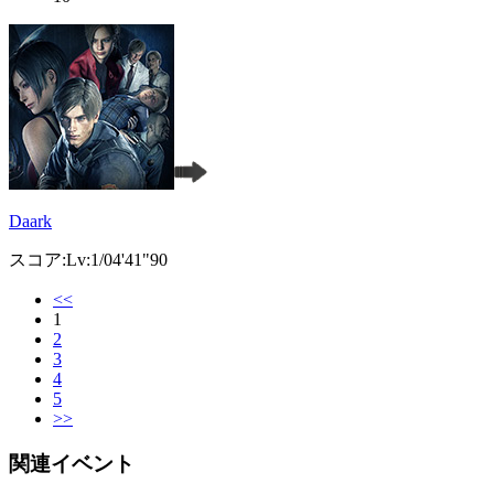
Daark
スコア:Lv:1/04'41"90
<<
1
2
3
4
5
>>
関連イベント