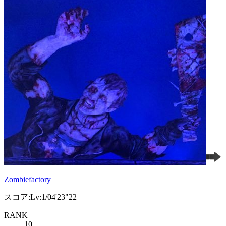
Zombiefactory
スコア:Lv:1/04'23"22
RANK
10