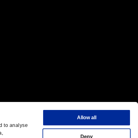
標または商標です。
"は同社の商標です。
Allow all
d to analyse
a,
Deny