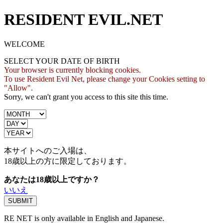
RESIDENT EVIL.NET
WELCOME
SELECT YOUR DATE OF BIRTH
Your browser is currently blocking cookies.
To use Resident Evil Net, please change your Cookies setting to
"Allow".
Sorry, we can't grant you access to this site this time.
本サイトへのご入場は、
18歳
以上の方に限定しております。
あなたは18歳以上ですか？
いいえ
RE NET is only available in English and Japanese.