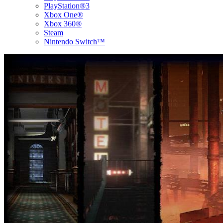
PlayStation®3
Xbox One®
Xbox 360®
Steam
Nintendo Switch™