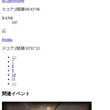
RCsurvivor98
スコア:2階層/06'43"96
RANK
107
Hedita
スコア:2階層/10'31"22
<<
7
8
9
10
11
>>
関連イベント