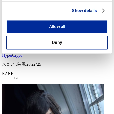
103
Show details
Allow all
Deny
HyperCrypo
スコア:5階層/28'22"25
RANK
104