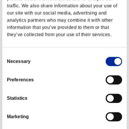
traffic. We also share information about your use of
our site with our social media, advertising and
analytics partners who may combine it with other
MrTameyto
information that you’ve provided to them or that
スコア:6階層/28'53"00
they’ve collected from your use of their services.
RANK
102
Consent
Necessary
Selection
Preferences
Statistics
G_Disease
Marketing
スコア:5階層/13'10"27
RANK