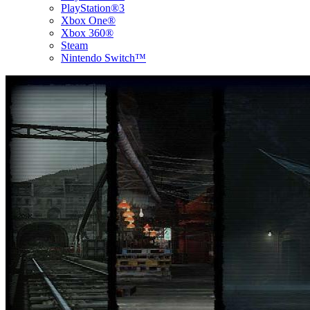
PlayStation®3
Xbox One®
Xbox 360®
Steam
Nintendo Switch™