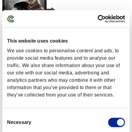
Miyu
スコア:30階層/43'36"05
This website uses cookies
RANK
2
We use cookies to personalise content and ads, to
provide social media features and to analyse our
traffic. We also share information about your use of
our site with our social media, advertising and
analytics partners who may combine it with other
information that you’ve provided to them or that
they’ve collected from your use of their services.
!!"NO PAUSE GLITCH BRASIL"!!
Consent
スコア:30階層/47'42"90
Necessary
Selection
RANK