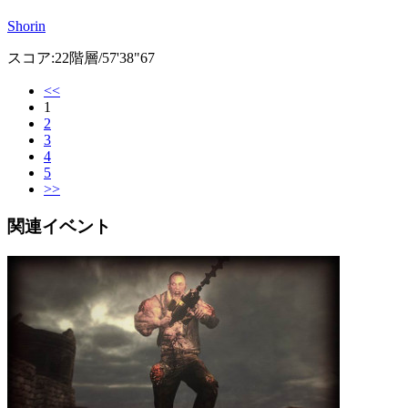
Shorin
スコア:22階層/57'38"67
<<
1
2
3
4
5
>>
関連イベント