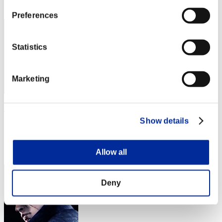
3
Preferences
Statistics
Marketing
Rudis
Show details
スコア:30階層/51'43"05
RANK
4
Allow all
Deny