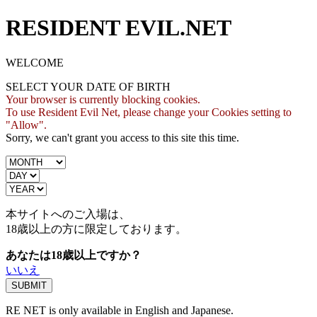
RESIDENT EVIL.NET
WELCOME
SELECT YOUR DATE OF BIRTH
Your browser is currently blocking cookies.
To use Resident Evil Net, please change your Cookies setting to
"Allow".
Sorry, we can't grant you access to this site this time.
本サイトへのご入場は、
18歳
以上の方に限定しております。
あなたは18歳以上ですか？
いいえ
RE NET is only available in English and Japanese.