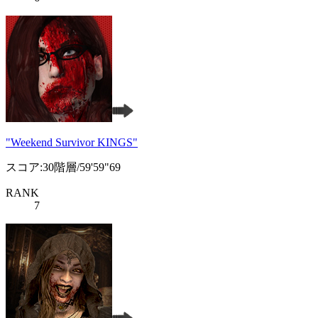
"Weekend Survivor KINGS"
スコア:30階層/59'59"69
RANK
7