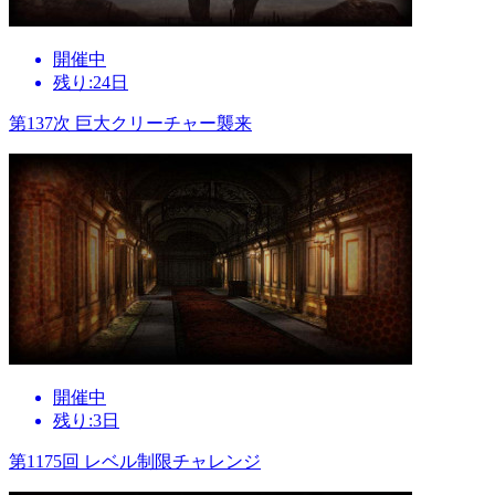
開催中
残り:24日
第137次 巨大クリーチャー襲来
開催中
残り:3日
第1175回 レベル制限チャレンジ