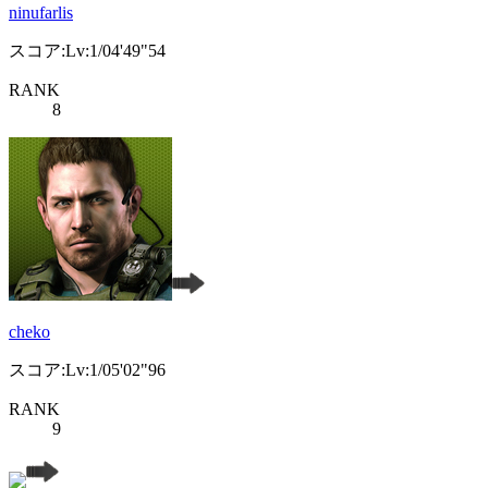
ninufarlis
スコア:Lv:1/04'49"54
RANK
8
cheko
スコア:Lv:1/05'02"96
RANK
9