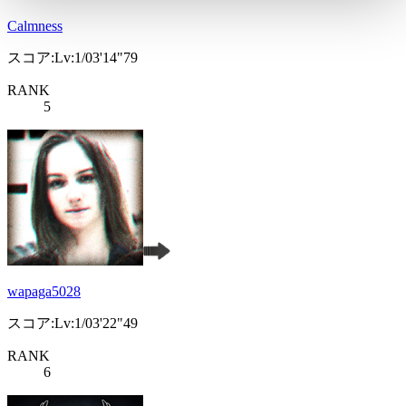
Calmness
スコア:Lv:1/03'14"79
RANK
5
wapaga5028
スコア:Lv:1/03'22"49
RANK
6