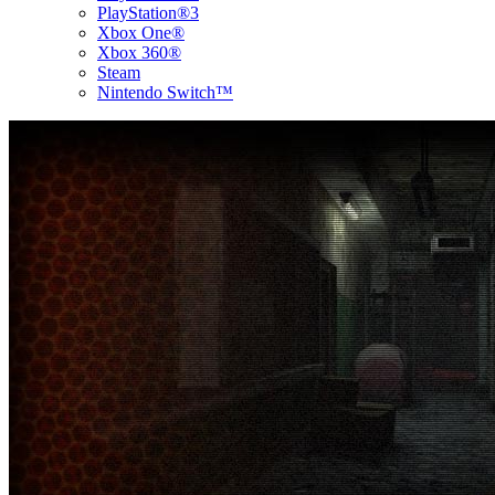
PlayStation®3
Xbox One®
Xbox 360®
Steam
Nintendo Switch™