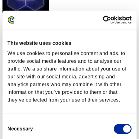
スコア: -
RANK
2
This website uses cookies
We use cookies to personalise content and ads, to
provide social media features and to analyse our
traffic. We also share information about your use of
our site with our social media, advertising and
analytics partners who may combine it with other
information that you’ve provided to them or that
they’ve collected from your use of their services.
Nekonin
スコア:Lv:1/02'46"83
Consent
RANK
Necessary
Selection
3