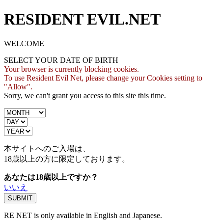
RESIDENT EVIL.NET
WELCOME
SELECT YOUR DATE OF BIRTH
Your browser is currently blocking cookies.
To use Resident Evil Net, please change your Cookies setting to
"Allow".
Sorry, we can't grant you access to this site this time.
本サイトへのご入場は、
18歳
以上の方に限定しております。
あなたは18歳以上ですか？
いいえ
RE NET is only available in English and Japanese.