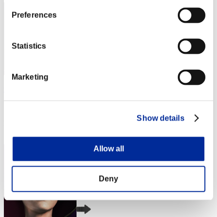
Preferences
Statistics
Marketing
xxvadik76xx
スコア:Lv:1/02'56"46
Show details
RANK
4
Allow all
Deny