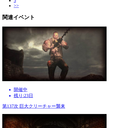
5
>>
関連イベント
開催中
残り:23日
第137次 巨大クリーチャー襲来