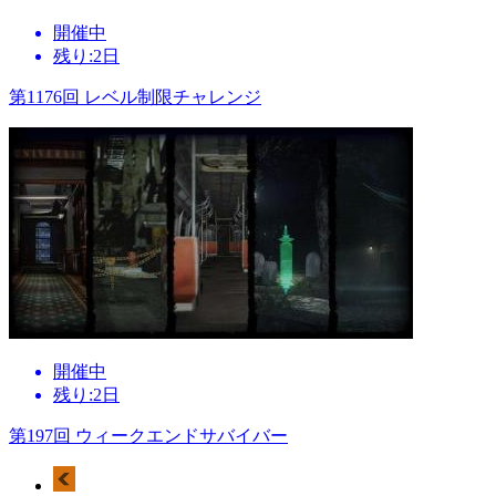
開催中
残り:2日
第1176回 レベル制限チャレンジ
開催中
残り:2日
第197回 ウィークエンドサバイバー