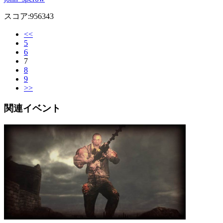
スコア:956343
<<
5
6
7
8
9
>>
関連イベント