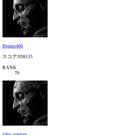
Bjones406
スコア:958135
RANK
70
john_sperow