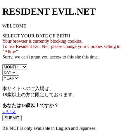
RESIDENT EVIL.NET
WELCOME
SELECT YOUR DATE OF BIRTH
Your browser is currently blocking cookies.
To use Resident Evil Net, please change your Cookies setting to
"Allow".
Sorry, we can't grant you access to this site this time.
本サイトへのご入場は、
18歳
以上の方に限定しております。
あなたは18歳以上ですか？
いいえ
RE NET is only available in English and Japanese.