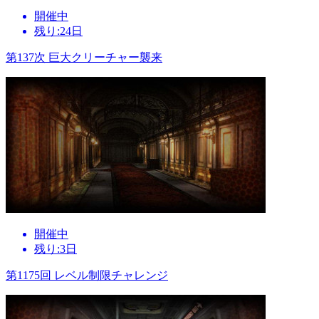
開催中
残り:24日
第137次 巨大クリーチャー襲来
開催中
残り:3日
第1175回 レベル制限チャレンジ