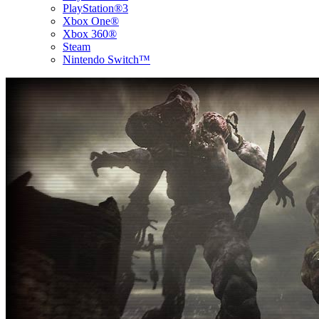
PlayStation®3
Xbox One®
Xbox 360®
Steam
Nintendo Switch™