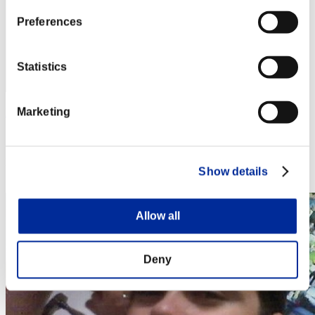
Preferences
Statistics
Marketing
Markie6464
スコア:1154442
RANK
Show details
64
Allow all
Deny