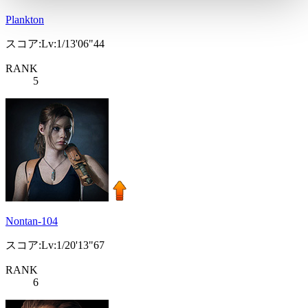
Plankton
スコア:Lv:1/13'06"44
RANK
5
Nontan-104
スコア:Lv:1/20'13"67
RANK
6