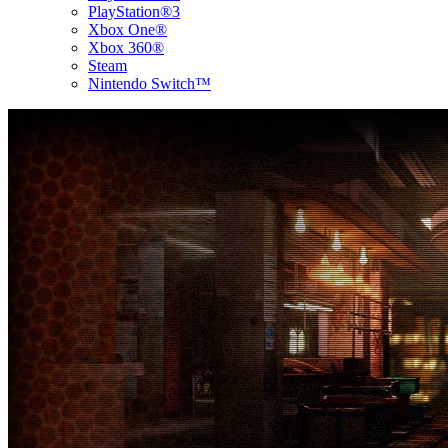
PlayStation®3
Xbox One®
Xbox 360®
Steam
Nintendo Switch™