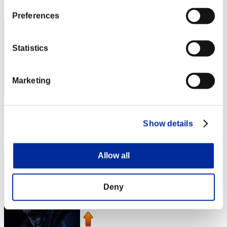
3
Preferences
Statistics
Marketing
スコア: -
Show details
RANK
4
Allow all
Deny