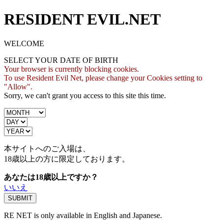
RESIDENT EVIL.NET
WELCOME
SELECT YOUR DATE OF BIRTH
Your browser is currently blocking cookies.
To use Resident Evil Net, please change your Cookies setting to
"Allow".
Sorry, we can't grant you access to this site this time.
本サイトへのご入場は、
18歳
以上の方に限定しております。
あなたは18歳以上ですか？
いいえ
RE NET is only available in English and Japanese.