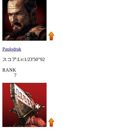
Paulodrak
スコア:Lv:1/23'50"92
RANK
7