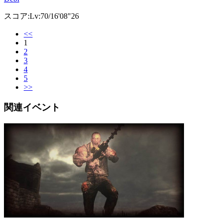
スコア:Lv:70/16'08"26
<<
1
2
3
4
5
>>
関連イベント