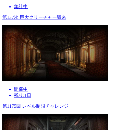
集計中
第137次 巨大クリーチャー襲来
開催中
残り:1日
第1175回 レベル制限チャレンジ