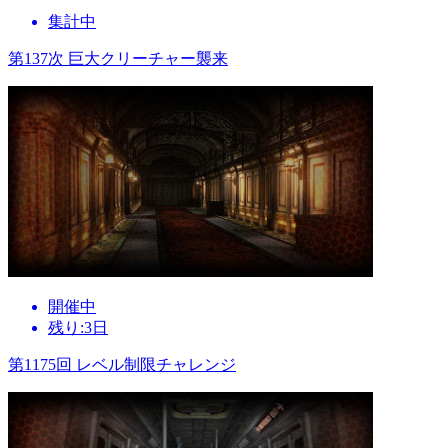
集計中
第137次 巨大クリーチャー襲来
開催中
残り:3日
第1175回 レベル制限チャレンジ