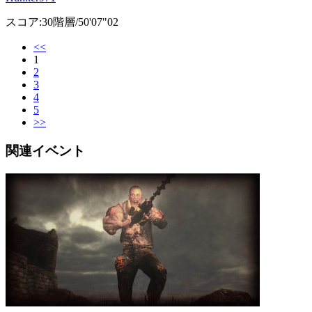
スコア:30階層/50'07"02
<<
1
2
3
4
5
>>
関連イベント