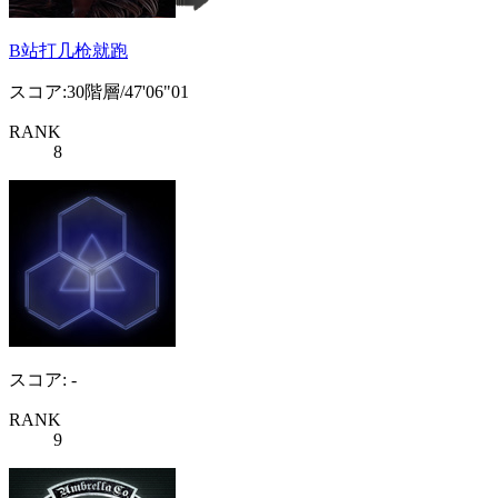
B站打几枪就跑
スコア:30階層/47'06"01
RANK
8
スコア: -
RANK
9