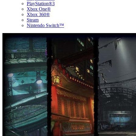
PlayStation®3
Xbox One®
Xbox 360®
Steam
Nintendo Switch™