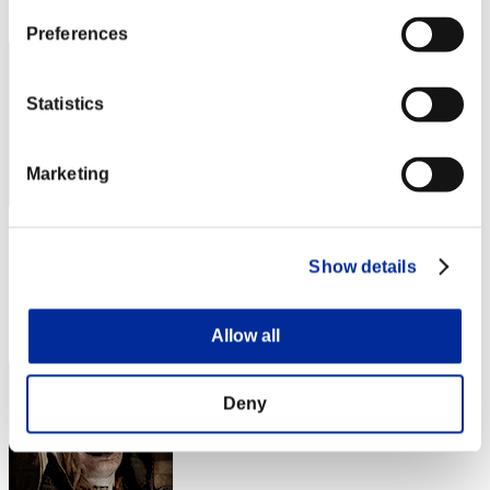
3
Preferences
Statistics
Marketing
Hilda Guardian
Show details
スコア:30階層/41'52"46
RANK
4
Allow all
Deny