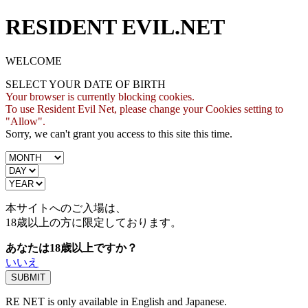
RESIDENT EVIL.NET
WELCOME
SELECT YOUR DATE OF BIRTH
Your browser is currently blocking cookies.
To use Resident Evil Net, please change your Cookies setting to
"Allow".
Sorry, we can't grant you access to this site this time.
本サイトへのご入場は、
18歳
以上の方に限定しております。
あなたは18歳以上ですか？
いいえ
RE NET is only available in English and Japanese.