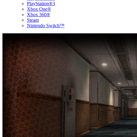
PlayStation®3
Xbox One®
Xbox 360®
Steam
Nintendo Switch™