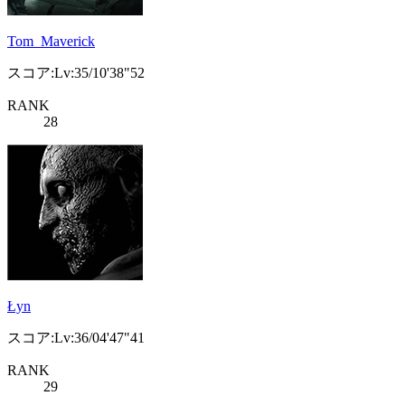
Tom_Maverick
スコア:Lv:35/10'38"52
RANK
28
Łyn
スコア:Lv:36/04'47"41
RANK
29