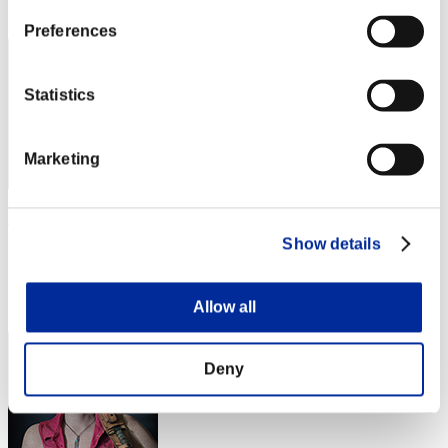
23
Preferences
Statistics
Marketing
balloontiger117
Show details
スコア:Lv:31/07'55"20
RANK
24
Allow all
Deny