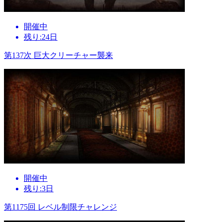
開催中
残り:24日
第137次 巨大クリーチャー襲来
開催中
残り:3日
第1175回 レベル制限チャレンジ