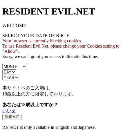
RESIDENT EVIL.NET
WELCOME
SELECT YOUR DATE OF BIRTH
Your browser is currently blocking cookies.
To use Resident Evil Net, please change your Cookies setting to
"Allow".
Sorry, we can't grant you access to this site this time.
本サイトへのご入場は、
18歳
以上の方に限定しております。
あなたは18歳以上ですか？
いいえ
RE NET is only available in English and Japanese.