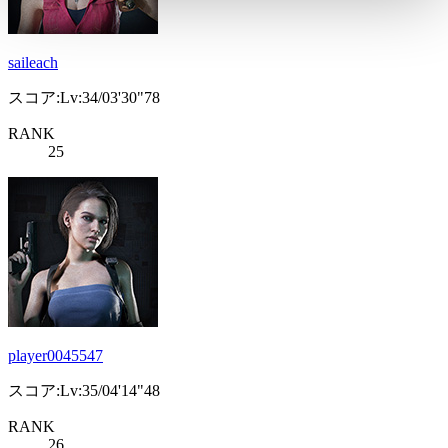
saileach
スコア:Lv:34/03'30"78
RANK
25
player0045547
スコア:Lv:35/04'14"48
RANK
26