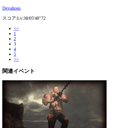
Devalious
スコア:Lv:38/05'48"72
<<
1
2
3
4
5
>>
関連イベント