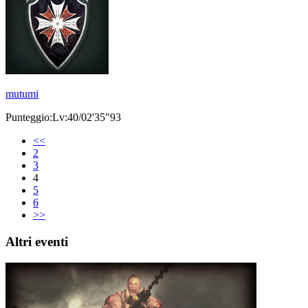
mutumi
Punteggio:Lv:40/02'35"93
<<
2
3
4
5
6
>>
Altri eventi