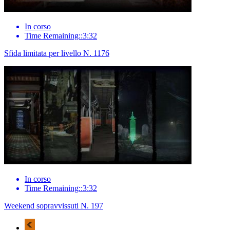
In corso
Time Remaining::3:32
Sfida limitata per livello N. 1176
In corso
Time Remaining::3:32
Weekend sopravvissuti N. 197