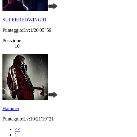
SUPERREDWING91
Punteggio:Lv:1/20'05"59
Posizione
10
Hammer
Punteggio:Lv:10/21'19"21
<<
1