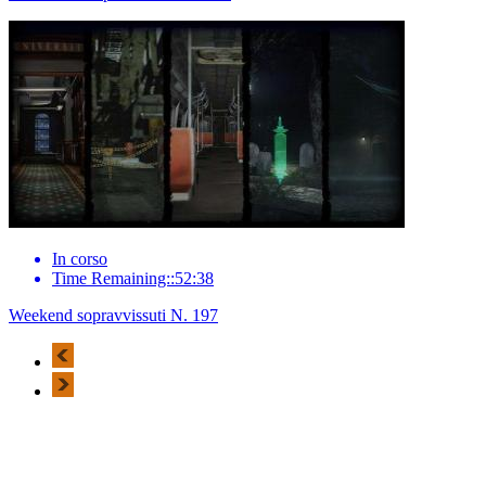
In corso
Time Remaining::52:38
Weekend sopravvissuti N. 197