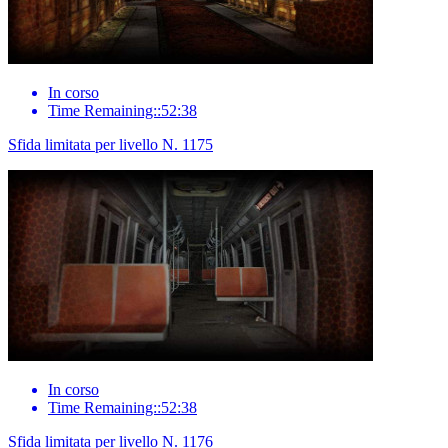
In corso
Time Remaining::52:38
Sfida limitata per livello N. 1175
In corso
Time Remaining::52:38
Sfida limitata per livello N. 1176