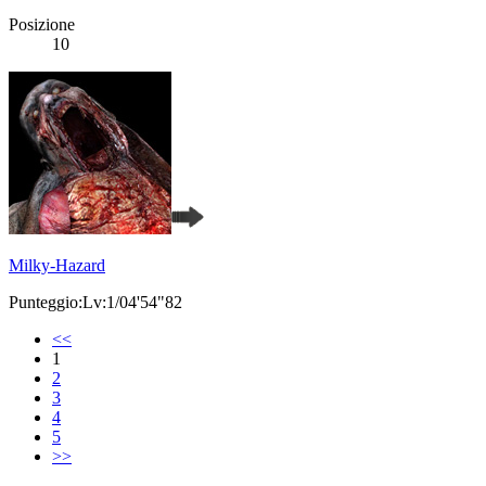
Posizione
10
Milky-Hazard
Punteggio:Lv:1/04'54"82
<<
1
2
3
4
5
>>