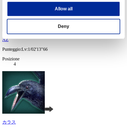
Allow all
Deny
AZ
Punteggio:Lv:1/02'13"66
Posizione
4
カラス