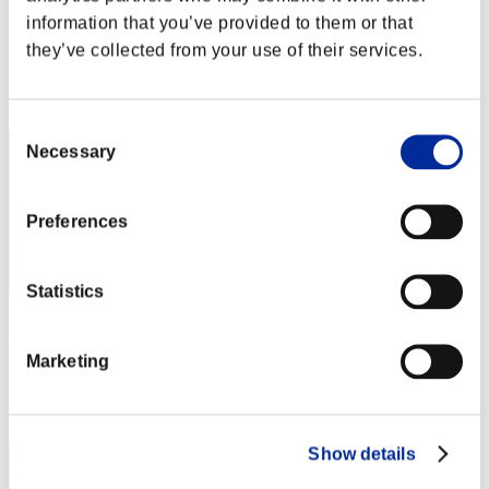
Ｂｒｉａｎ
information that you’ve provided to them or that
Punteggio:Lv:1/02'06"33
they’ve collected from your use of their services.
Posizione
2
Consent
Necessary
Selection
Preferences
Statistics
Aniki.tlr
Marketing
Punteggio:Lv:1/02'09"39
Posizione
3
Show details