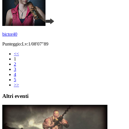
bictor40
Punteggio:Lv:1/08'07"89
<<
1
2
3
4
5
>>
Altri eventi