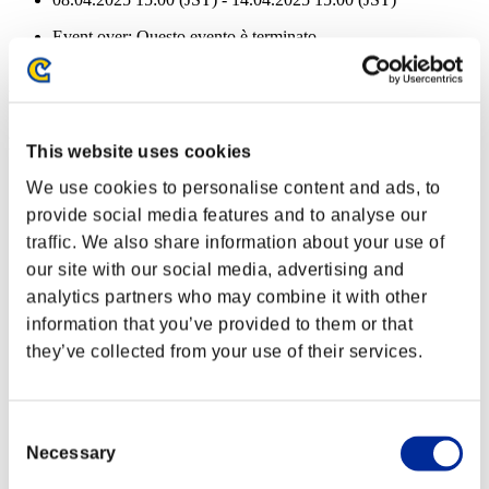
Event over:
Questo evento è terminato
08.04.2025 15:00 (JST) - 14.04.2025 15:00 (JST)
Ricompense
Per conseguimento
This website uses cookies
Liv. personaggio: 100 o meno
We use cookies to personalise content and ads, to
provide social media features and to analyse our
Killer avido
traffic. We also share information about your use of
Lv.2
our site with our social media, advertising and
Liv. personaggio: 80 o meno
analytics partners who may combine it with other
information that you’ve provided to them or that
Abilità rapida
they’ve collected from your use of their services.
Lv.4
Liv. personaggio: 60 o meno
Consent
Anti-rinculo
Necessary
Selection
Lv.4