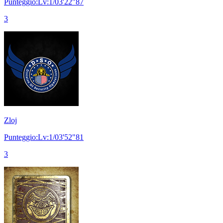
Punteggio:Lv:1/03'22"87
3
Zloj
Punteggio:Lv:1/03'52"81
3