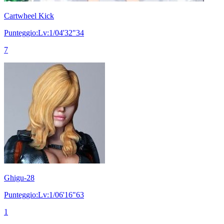
Cartwheel Kick
Punteggio:Lv:1/04'32"34
7
Ghigu-28
Punteggio:Lv:1/06'16"63
1