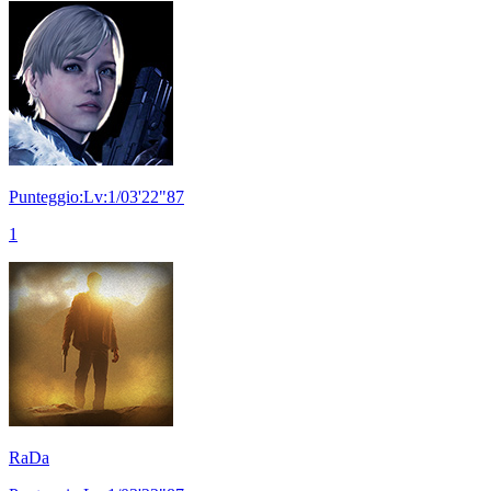
Punteggio:Lv:1/03'22"87
1
RaDa