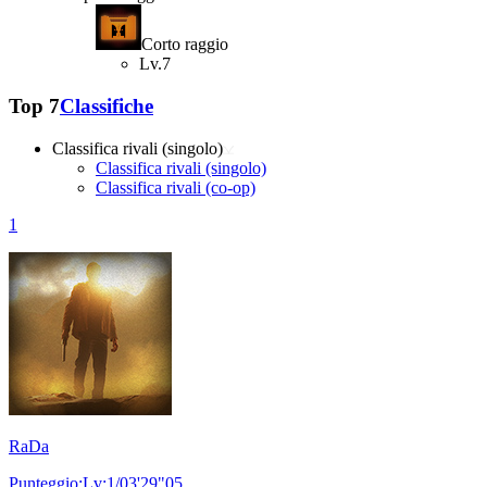
Corto raggio
Lv.7
Top 7
Classifiche
Classifica rivali (singolo)
Classifica rivali (singolo)
Classifica rivali (co-op)
1
RaDa
Punteggio:Lv:1/03'29"05