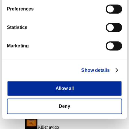
Liv. personaggio: 40 o meno
Preferences
Munizioni respinta
Lv.6
Statistics
Liv. personaggio: 20 o meno
Marketing
Colpo caricato B
Lv.7
Liv. personaggio: 1 o meno
Show details
Corto raggio
Lv.7
Allow all
Ricompense
Per conseguimento
Deny
Liv. personaggio: 100 o meno
Killer avido