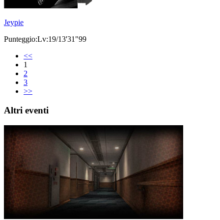
Jeypie
Punteggio:Lv:19/13'31"99
<<
1
2
3
>>
Altri eventi