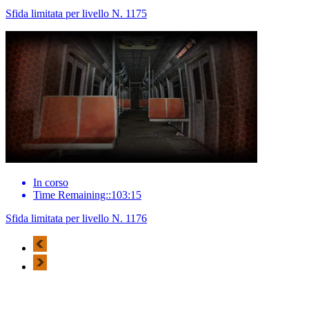
Sfida limitata per livello N. 1175
In corso
Time Remaining::103:15
Sfida limitata per livello N. 1176