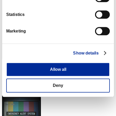
Statistics
Marketing
Show details
Wo0kie538
Allow all
Punteggio:Lv:1/09'12"61
Posizione
Deny
4