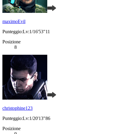
maximoEvil
Punteggio:Lv:1/16'53"11
Posizione
8
christophine123
Punteggio:Lv:1/20'13"86
Posizione
9