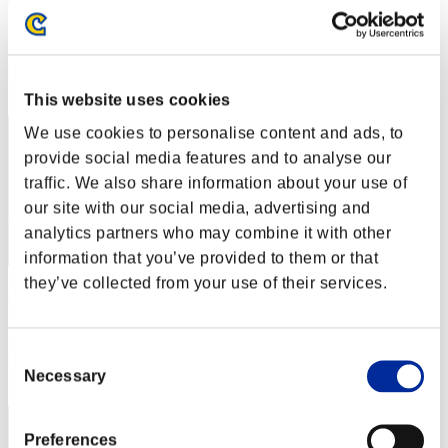
pollin
Punteggio:Lv:1/06'25"91
Posizione
2
This website uses cookies
We use cookies to personalise content and ads, to
provide social media features and to analyse our
traffic. We also share information about your use of
our site with our social media, advertising and
analytics partners who may combine it with other
information that you’ve provided to them or that
they’ve collected from your use of their services.
masaki826z
Punteggio:Lv:1/06'36"91
Consent
Posizione
Necessary
Selection
3
Preferences