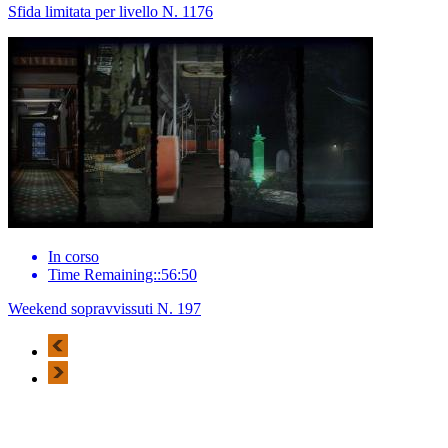
Sfida limitata per livello N. 1176
In corso
Time Remaining::56:50
Weekend sopravvissuti N. 197