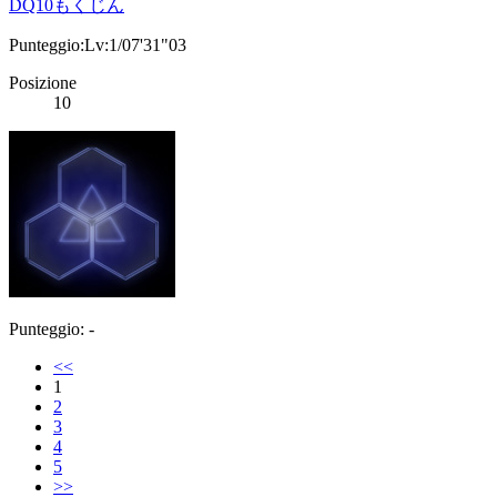
DQ10もくじん
Punteggio:Lv:1/07'31"03
Posizione
10
Punteggio: -
<<
1
2
3
4
5
>>