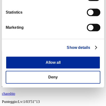
Statistics
Ｂｒｉａｎ
Marketing
Punteggio:Lv:1/03'03"06
Posizione
4
Show details
Allow all
Deny
chaosbio
Punteggio:Lv:1/03'51"13