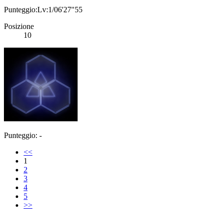
Punteggio:Lv:1/06'27"55
Posizione
10
Punteggio: -
<<
1
2
3
4
5
>>