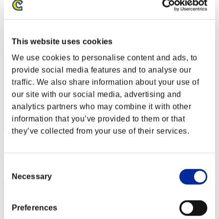
AZ
Punteggio:Lv:1/02'28"33
Posizione
This website uses cookies
2
We use cookies to personalise content and ads, to
provide social media features and to analyse our
traffic. We also share information about your use of
our site with our social media, advertising and
analytics partners who may combine it with other
information that you’ve provided to them or that
they’ve collected from your use of their services.
Punteggio: -
Posizione
Consent
3
Necessary
Selection
Preferences