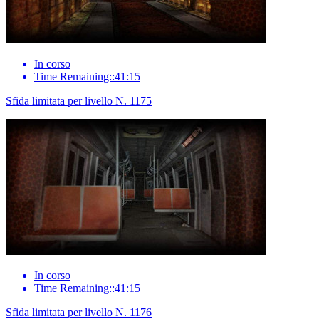
In corso
Time Remaining::41:15
Sfida limitata per livello N. 1175
In corso
Time Remaining::41:15
Sfida limitata per livello N. 1176