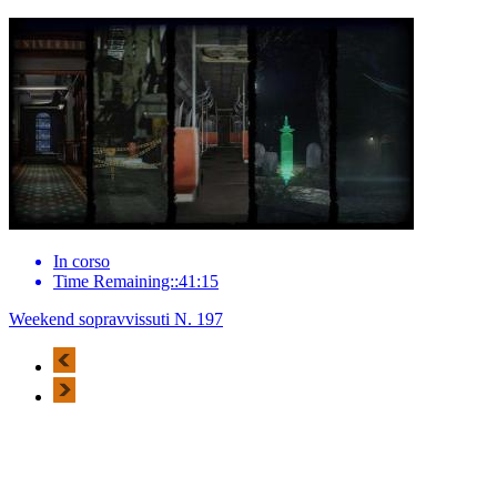
In corso
Time Remaining::41:15
Weekend sopravvissuti N. 197