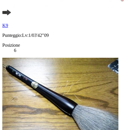
K9
Punteggio:Lv:1/03'42"09
Posizione
6