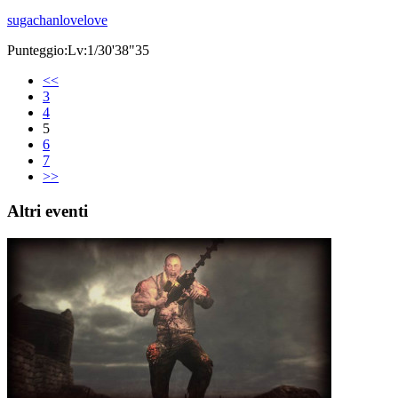
sugachanlovelove
Punteggio:Lv:1/30'38"35
<<
3
4
5
6
7
>>
Altri eventi