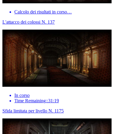
Calcolo dei risultati in corso…
L'attacco dei colossi N. 137
In corso
Time Remaining::31:19
Sfida limitata per livello N. 1175