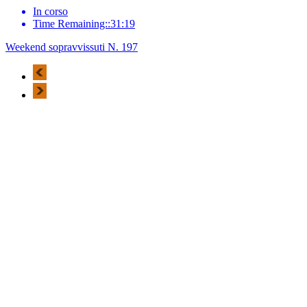
In corso
Time Remaining::31:19
Weekend sopravvissuti N. 197