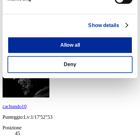
Show details
Punteggio: -
Posizione
44
Allow all
Deny
cachundo10
Punteggio:Lv:1/17'52"53
Posizione
45