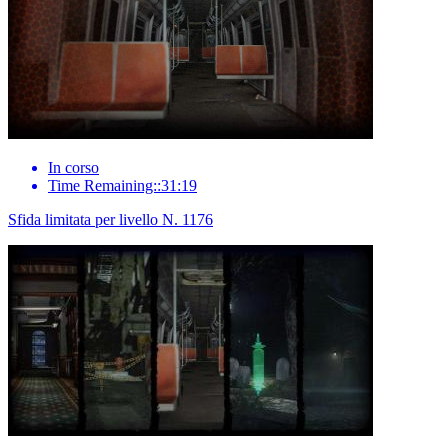
In corso
Time Remaining::31:19
Sfida limitata per livello N. 1176